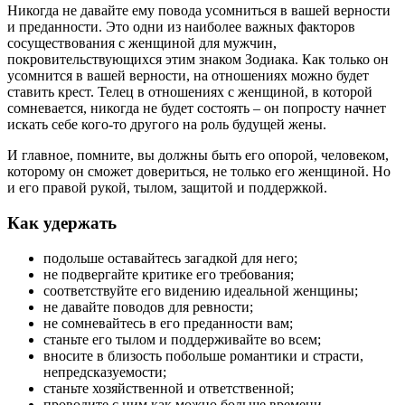
Никогда не давайте ему повода усомниться в вашей верности
и преданности. Это одни из наиболее важных факторов
сосуществования с женщиной для мужчин,
покровительствующихся этим знаком Зодиака. Как только он
усомнится в вашей верности, на отношениях можно будет
ставить крест. Телец в отношениях с женщиной, в которой
сомневается, никогда не будет состоять – он попросту начнет
искать себе кого-то другого на роль будущей жены.
И главное, помните, вы должны быть его опорой, человеком,
которому он сможет довериться, не только его женщиной. Но
и его правой рукой, тылом, защитой и поддержкой.
Как удержать
подольше оставайтесь загадкой для него;
не подвергайте критике его требования;
соответствуйте его видению идеальной женщины;
не давайте поводов для ревности;
не сомневайтесь в его преданности вам;
станьте его тылом и поддерживайте во всем;
вносите в близость побольше романтики и страсти,
непредсказуемости;
станьте хозяйственной и ответственной;
проводите с ним как можно больше времени.