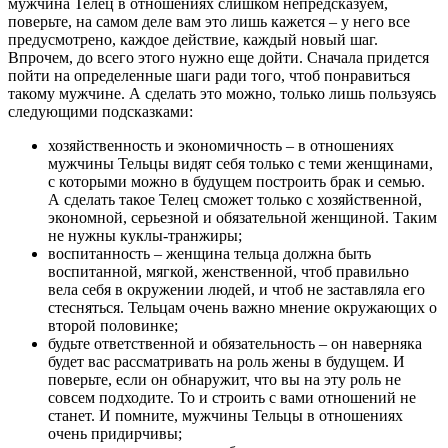
мужчина Телец в отношениях слишком непредсказуем,
поверьте, на самом деле вам это лишь кажется – у него все
предусмотрено, каждое действие, каждый новый шаг.
Впрочем, до всего этого нужно еще дойти. Сначала придется
пойти на определенные шаги ради того, чтоб понравиться
такому мужчине. А сделать это можно, только лишь пользуясь
следующими подсказками:
хозяйственность и экономичность – в отношениях
мужчины Тельцы видят себя только с теми женщинами,
с которыми можно в будущем построить брак и семью.
А сделать такое Телец сможет только с хозяйственной,
экономной, серьезной и обязательной женщиной. Таким
не нужны куклы-транжиры;
воспитанность – женщина тельца должна быть
воспитанной, мягкой, женственной, чтоб правильно
вела себя в окружении людей, и чтоб не заставляла его
стесняться. Тельцам очень важно мнение окружающих о
второй половинке;
будьте ответственной и обязательность – он наверняка
будет вас рассматривать на роль жены в будущем. И
поверьте, если он обнаружит, что вы на эту роль не
совсем подходите. То и строить с вами отношений не
станет. И помните, мужчины Тельцы в отношениях
очень придирчивы;