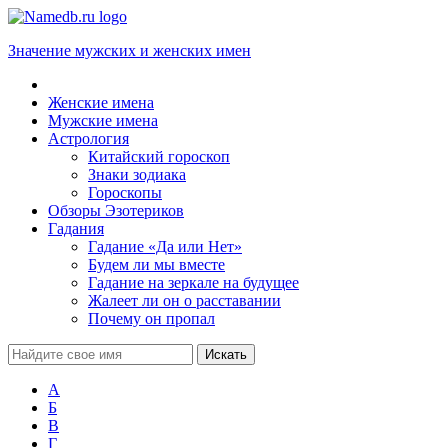
Значение мужских и женских имен
Женские имена
Мужские имена
Астрология
Китайский гороскоп
Знаки зодиака
Гороскопы
Обзоры Эзотериков
Гадания
Гадание «Да или Нет»
Будем ли мы вместе
Гадание на зеркале на будущее
Жалеет ли он о расставании
Почему он пропал
А
Б
В
Г