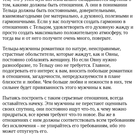
том, какими должны быть отношения. А они в понимании
Тельца должны быть постоянными, доверительными,
взаимовыгодными (не материально, а духовно), полезными и
гармоничными. Если у вас получится создать гармонию в
отношениях с Тельцом, удовлетворить его духовную жажду и
просто создать максимально положительную атмосферу, то
тогда вы и от него получите очень много, поверьте.
Тельцы-мужчины романтики по натуре, неисправимые,
страстные обольстители, которые жаждут, как и Овны,
постоянно соблазнять женщину. Но если Овну нужно
разнообразие, то Тельцу оно не требуется. Главное,
подогревать его интерес к вам, вносить побольше романтики
в отношения, загадочности, непредсказуемости в плане
близости и любви. Чем больше любви и нежности в них, тем
сильнее будет привязанность этого мужчины к вам.
Пытаясь построить с таким серьезные отношения, всегда
оставайтесь начеку. Эти мужчины не перестают оценивать
своих спутниц, они постоянно ищут что-то, к чему можно
придраться, все время требуют что-то новое. Вы же в
отношениях с ним должны соответствовать всем требованиям
без исключения – не упирайтесь его требованиям, ибо это
может отпугнуть его.