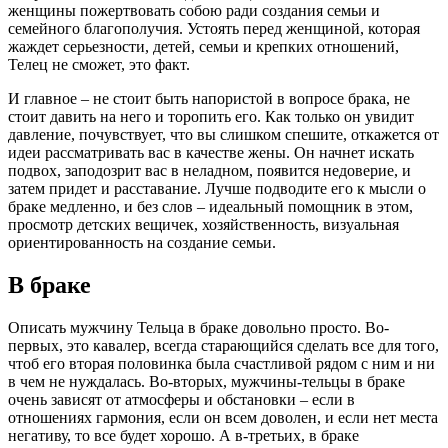
женщины пожертвовать собою ради создания семьи и
семейного благополучия. Устоять перед женщиной, которая
жаждет серьезности, детей, семьи и крепких отношений,
Телец не сможет, это факт.
И главное – не стоит быть напористой в вопросе брака, не
стоит давить на него и торопить его. Как только он увидит
давление, почувствует, что вы слишком спешите, откажется от
идеи рассматривать вас в качестве жены. Он начнет искать
подвох, заподозрит вас в неладном, появится недоверие, и
затем придет и расставание. Лучше подводите его к мысли о
браке медленно, и без слов – идеальный помощник в этом,
просмотр детских вещичек, хозяйственность, визуальная
ориентированность на создание семьи.
В браке
Описать мужчину Тельца в браке довольно просто. Во-
первых, это кавалер, всегда старающийся сделать все для того,
чтоб его вторая половинка была счастливой рядом с ним и ни
в чем не нуждалась. Во-вторых, мужчины-тельцы в браке
очень зависят от атмосферы и обстановки – если в
отношениях гармония, если он всем доволен, и если нет места
негативу, то все будет хорошо. А в-третьих, в браке