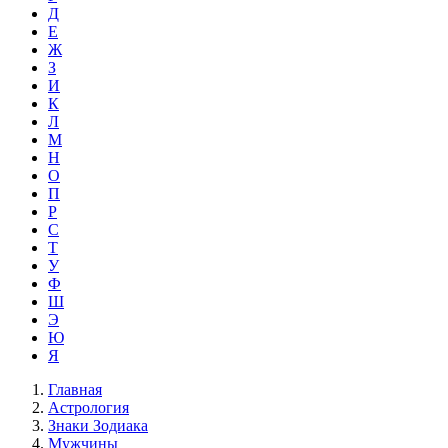
Д
Е
Ж
З
И
К
Л
М
Н
О
П
Р
С
Т
У
Ф
Ш
Э
Ю
Я
Главная
Астрология
Знаки Зодиака
Мужчины