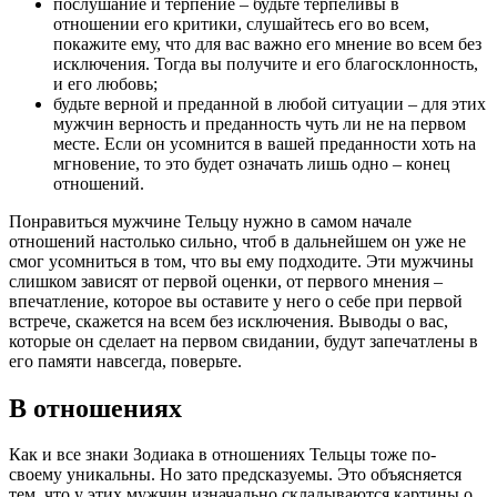
послушание и терпение – будьте терпеливы в
отношении его критики, слушайтесь его во всем,
покажите ему, что для вас важно его мнение во всем без
исключения. Тогда вы получите и его благосклонность,
и его любовь;
будьте верной и преданной в любой ситуации – для этих
мужчин верность и преданность чуть ли не на первом
месте. Если он усомнится в вашей преданности хоть на
мгновение, то это будет означать лишь одно – конец
отношений.
Понравиться мужчине Тельцу нужно в самом начале
отношений настолько сильно, чтоб в дальнейшем он уже не
смог усомниться в том, что вы ему подходите. Эти мужчины
слишком зависят от первой оценки, от первого мнения –
впечатление, которое вы оставите у него о себе при первой
встрече, скажется на всем без исключения. Выводы о вас,
которые он сделает на первом свидании, будут запечатлены в
его памяти навсегда, поверьте.
В отношениях
Как и все знаки Зодиака в отношениях Тельцы тоже по-
своему уникальны. Но зато предсказуемы. Это объясняется
тем, что у этих мужчин изначально складываются картины о