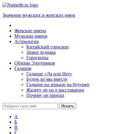
Значение мужских и женских имен
Женские имена
Мужские имена
Астрология
Китайский гороскоп
Знаки зодиака
Гороскопы
Обзоры Эзотериков
Гадания
Гадание «Да или Нет»
Будем ли мы вместе
Гадание на зеркале на будущее
Жалеет ли он о расставании
Почему он пропал
А
Б
В
Г