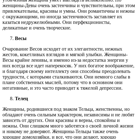
женщины-Девы очень застенчивы и чувствительны, при этом
привлекательны, красивы и умны. Они романтичны и нежны
с окружающими, но иногда застенчивость заставляет их
казаться недружелюбными. Они перфекционисты,
деликатные и очень творческие.
Весы
Очарование Весов исходит от их элегантности, нежных
жестов, кокетливых взглядов и мягкой улыбки. Женщины-
Весы крайне ленивы, и именно из-за недостатка энергии у
них всегда все идет наперекосяк. У них богатое воображение,
и благодаря своему интеллекту они способны преодолевать
трудности, с которыми сталкиваются. Они немного слабы в
плане собственных мыслей, потому что в основном они
негативные, и это часто приводит к тяжелой депрессии.
Телец
Женщины, родившиеся под знаком Тельца, женственны, но
обладают очень сильным характером, независимы и не любят
зависеть от других. Они красивы и верны, спокойны и
нежны. Они слишком много заботятся о своей личной жизни
и никому не доверяют. Женщины-Тельцы также очень
хорошие домохозяйки, и все, что они делают, хорошо