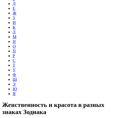
Д
Е
Ж
З
И
К
Л
М
Н
О
П
Р
С
Т
У
Ф
Ш
Э
Ю
Я
Женственность и красота в разных
знаках Зодиака