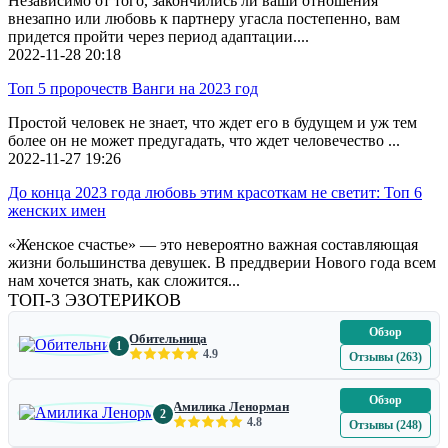
Независимо от того, закончились ли ваши отношения
внезапно или любовь к партнеру угасла постепенно, вам
придется пройти через период адаптации....
2022-11-28
20:18
Топ 5 пророчеств Ванги на 2023 год
Простой человек не знает, что ждет его в будущем и уж тем
более он не может предугадать, что ждет человечество ...
2022-11-27
19:26
До конца 2023 года любовь этим красоткам не светит: Топ 6
женских имен
«Женское счастье» — это невероятно важная составляющая
жизни большинства девушек. В преддверии Нового года всем
нам хочется знать, как сложится...
ТОП-3 ЭЗОТЕРИКОВ
Обзор
Обительница
1
4.9
Отзывы (263)
Обзор
Амилика Ленорман
2
4.8
Отзывы (248)