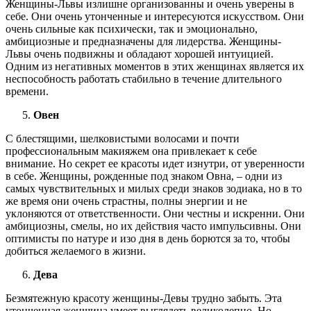
Женщины-Львы излишне организованны и очень уверены в
себе. Они очень утонченные и интересуются искусством. Они
очень сильные как психически, так и эмоционально,
амбициозные и предназначены для лидерства. Женщины-
Львы очень подвижны и обладают хорошей интуицией.
Одним из негативных моментов в этих женщинах является их
неспособность работать стабильно в течение длительного
времени.
Овен
С блестящими, шелковистыми волосами и почти
профессиональным макияжем она привлекает к себе
внимание. Но секрет ее красоты идет изнутри, от уверенности
в себе. Женщины, рожденные под знаком Овна, – одни из
самых чувствительных и милых среди знаков зодиака, но в то
же время они очень страстны, полны энергии и не
уклоняются от ответственности. Они честны и искренни. Они
амбициозны, смелы, но их действия часто импульсивны. Они
оптимисты по натуре и изо дня в день борются за то, чтобы
добиться желаемого в жизни.
Дева
Безмятежную красоту женщины-Девы трудно забыть. Эта
утонченная женщина умеет выглядеть великолепно. Но