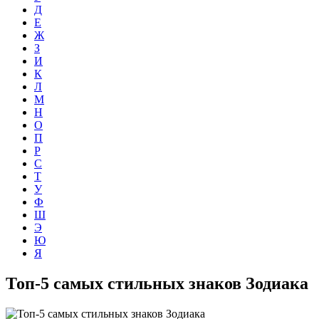
Д
Е
Ж
З
И
К
Л
М
Н
О
П
Р
С
Т
У
Ф
Ш
Э
Ю
Я
Топ-5 самых стильных знаков Зодиака