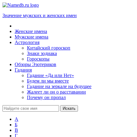
Значение мужских и женских имен
Женские имена
Мужские имена
Астрология
Китайский гороскоп
Знаки зодиака
Гороскопы
Обзоры Эзотериков
Гадания
Гадание «Да или Нет»
Будем ли мы вместе
Гадание на зеркале на будущее
Жалеет ли он о расставании
Почему он пропал
А
Б
В
Г