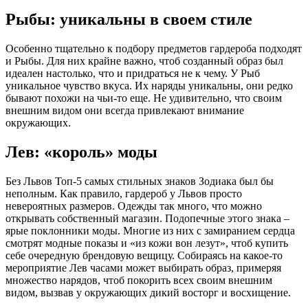
Рыбы: уникальны в своем стиле
Особенно тщательно к подбору предметов гардероба подходят
и Рыбы. Для них крайне важно, чтоб созданный образ был
идеален настолько, что и придраться не к чему. У Рыб
уникальное чувство вкуса. Их наряды уникальны, они редко
бывают похожи на чьи-то еще. Не удивительно, что своим
внешним видом они всегда привлекают внимание
окружающих.
Лев: «король» моды
Без Львов Топ-5 самых стильных знаков Зодиака был бы
неполным. Как правило, гардероб у Львов просто
невероятных размеров. Одежды так много, что можно
открывать собственный магазин. Подопечные этого знака –
ярые поклонники моды. Многие из них с замиранием сердца
смотрят модные показы и «из кожи вон лезут», чтоб купить
себе очередную брендовую вещицу. Собираясь на какое-то
мероприятие Лев часами может выбирать образ, примеряя
множество нарядов, чтоб покорить всех своим внешним
видом, вызвав у окружающих дикий восторг и восхищение.