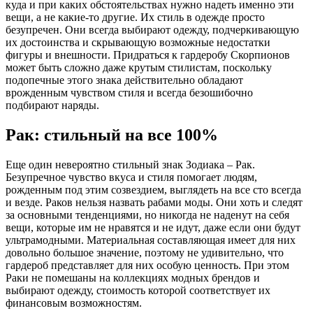
куда и при каких обстоятельствах нужно надеть именно эти
вещи, а не какие-то другие. Их стиль в одежде просто
безупречен. Они всегда выбирают одежду, подчеркивающую
их достоинства и скрывающую возможные недостатки
фигуры и внешности. Придраться к гардеробу Скорпионов
может быть сложно даже крутым стилистам, поскольку
подопечные этого знака действительно обладают
врожденным чувством стиля и всегда безошибочно
подбирают наряды.
Рак: стильный на все 100%
Еще один невероятно стильный знак Зодиака – Рак.
Безупречное чувство вкуса и стиля помогает людям,
рожденным под этим созвездием, выглядеть на все сто всегда
и везде. Раков нельзя назвать рабами моды. Они хоть и следят
за основными тенденциями, но никогда не наденут на себя
вещи, которые им не нравятся и не идут, даже если они будут
ультрамодными. Материальная составляющая имеет для них
довольно большое значение, поэтому не удивительно, что
гардероб представляет для них особую ценность. При этом
Раки не помешаны на коллекциях модных брендов и
выбирают одежду, стоимость которой соответствует их
финансовым возможностям.