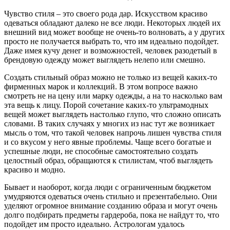
Чувство стиля – это своего рода дар. Искусством красиво
одеваться обладают далеко не все люди. Некоторых людей их
внешний вид может вообще не очень-то волновать, а у других
просто не получается выбрать то, что им идеально подойдет.
Даже имея кучу денег и возможностей, человек разодетый в
брендовую одежду может выглядеть нелепо или смешно.
Создать стильный образ можно не только из вещей каких-то
фирменных марок и коллекций. В этом вопросе важно
смотреть не на цену или марку одежды, а на то насколько вам
эта вещь к лицу. Порой сочетание каких-то ультрамодных
вещей может выглядеть настолько глупо, что сложно описать
словами. В таких случаях у многих из нас тут же возникает
мысль о том, что такой человек напрочь лишен чувства стиля
и со вкусом у него явные проблемы. Чаще всего богатые и
успешные люди, не способные самостоятельно создать
целостный образ, обращаются к стилистам, чтоб выглядеть
красиво и модно.
Бывает и наоборот, когда люди с ограниченным бюджетом
умудряются одеваться очень стильно и презентабельно. Они
уделяют огромное внимание созданию образа и могут очень
долго подбирать предметы гардероба, пока не найдут то, что
подойдет им просто идеально. Астрологам удалось