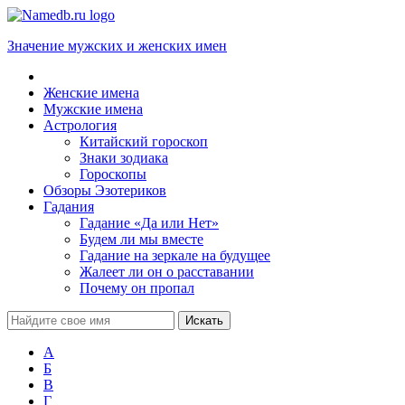
Значение мужских и женских имен
Женские имена
Мужские имена
Астрология
Китайский гороскоп
Знаки зодиака
Гороскопы
Обзоры Эзотериков
Гадания
Гадание «Да или Нет»
Будем ли мы вместе
Гадание на зеркале на будущее
Жалеет ли он о расставании
Почему он пропал
А
Б
В
Г