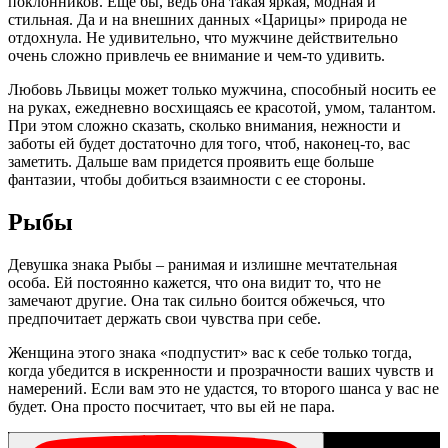
поклонников. Еще бы, ведь она такая яркая, модная и
стильная. Да и на внешних данных «Царицы» природа не
отдохнула. Не удивительно, что мужчине действительно
очень сложно привлечь ее внимание и чем-то удивить.
Любовь Львицы может только мужчина, способный носить ее
на руках, ежедневно восхищаясь ее красотой, умом, талантом.
При этом сложно сказать, сколько внимания, нежности и
заботы ей будет достаточно для того, чтоб, наконец-то, вас
заметить. Дальше вам придется проявить еще больше
фантазии, чтобы добиться взаимности с ее стороны.
Рыбы
Девушка знака Рыбы – ранимая и излишне мечтательная
особа. Ей постоянно кажется, что она видит то, что не
замечают другие. Она так сильно боится обжечься, что
предпочитает держать свои чувства при себе.
Женщина этого знака «подпустит» вас к себе только тогда,
когда убедится в искренности и прозрачности ваших чувств и
намерений. Если вам это не удастся, то второго шанса у вас не
будет. Она просто посчитает, что вы ей не пара.