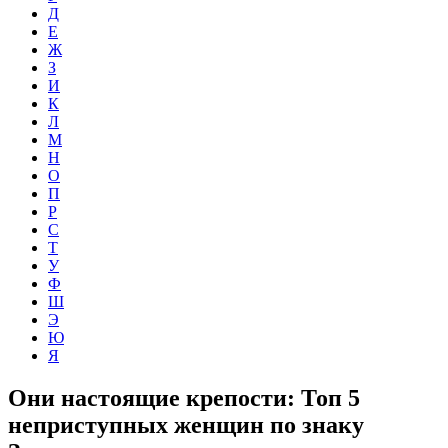
Д
Е
Ж
З
И
К
Л
М
Н
О
П
Р
С
Т
У
Ф
Ш
Э
Ю
Я
Они настоящие крепости: Топ 5
неприступных женщин по знаку