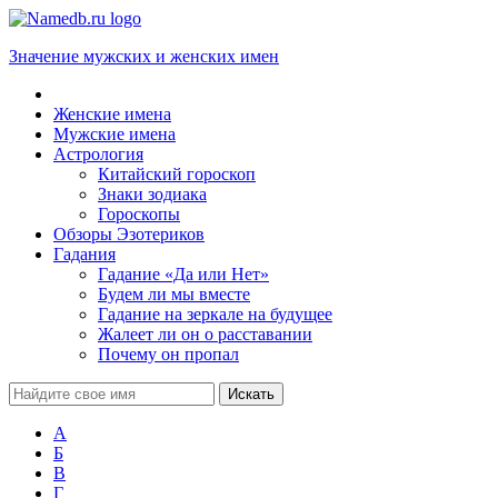
Значение мужских и женских имен
Женские имена
Мужские имена
Астрология
Китайский гороскоп
Знаки зодиака
Гороскопы
Обзоры Эзотериков
Гадания
Гадание «Да или Нет»
Будем ли мы вместе
Гадание на зеркале на будущее
Жалеет ли он о расставании
Почему он пропал
А
Б
В
Г