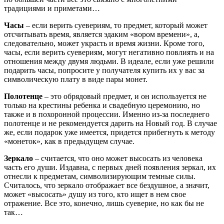
традициями и приметами…
Часы
– если верить суевериям, то предмет, который может
отсчитывать время, является эдаким «вором времени», а,
следовательно, может украсть и время жизни. Кроме того,
часы, если верить суевериям, могут негативно повлиять и на
отношения между двумя людьми. В идеале, если уже решили
подарить часы, попросите у получателя купить их у вас за
символическую плату в виде пары монет.
Полотенце
– это обрядовый предмет, и он используется не
только на крестины ребенка и свадебную церемонию, но
также и в похоронной процессии. Именно из-за последнего
полотенце и не рекомендуется дарить на Новый год. В случае
же, если подарок уже имеется, придется прибегнуть к методу
«монеток», как в предыдущем случае.
Зеркало
– считается, что оно может высосать из человека
часть его души. Издавна, с первых дней появления зеркал, их
отнесли к предметам, символизирующим темные силы.
Считалось, что зеркало отображает все бездушное, а значит,
может «высосать» душу из того, кто ищет в нем свое
отражение. Все это, конечно, лишь суеверие, но как бы не
так…