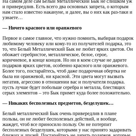
На самом деле сам Белый Металлический Бык не слишком уж
и привередлив. Есть всего два основных запрета, о которым
нам стало известно накануне, и далее, вы о них как раз-таки и
узнаете…
— Ничего красного или оранжевого
Первое и самое главное, что нужно помнить, выбирая подарок
любимому человеку или кому-то из получателей подарка, это
то, что Белый Металлический Бык не любит ярких цветов. Он
обожает серебристое, металлическое, белое, серое,
коричневое, в конце концов. Но ни в коем случае не дарите
подарков ярких цветов, особенно красного или оранжевого.
Более того, постарайтесь, чтоб даже подарочная обертка не
была ни оранжевой, ни красной. Эти цвета могут вызвать
негатив, агрессию в отношении вас и получателя подарка.
пусть лучше будет побольше серебра и металла, блестящих
серых элементов – это Бык примет куда более положительно.
— Никаких бесполезных предметов, безделушек…
Белый металлический Бык очень привередлив в плане
пользы, он не любит бесполезных действий, и вообще,
жаждет, чтоб все приносило пользу. Он не потерпит
бесполезных безделушек, которыми у нас принято задаривать
близких и друзей. Постарайтесь не дарить подарков, которые