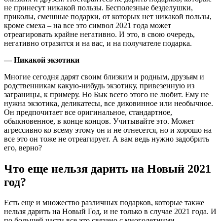
не принесут никакой пользы. Бесполезные безделушки,
приколы, смешные подарки, от которых нет никакой пользы,
кроме смеха – на все это символ 2021 года может
отреагировать крайне негативно. И это, в свою очередь,
негативно отразится и на вас, и на получателе подарка.
— Никакой экзотики
Многие сегодня дарят своим близким и родным, друзьям и
родственникам какую-нибудь экзотику, привезенную из
заграницы, к примеру. Но Бык всего этого не любит. Ему не
нужна экзотика, деликатесы, все диковинное или необычное.
Он предпочитает все оригинальное, стандартное,
обыкновенное, в конце концов. Учитывайте это. Может
агрессивно ко всему этому он и не отнесется, но и хорошо на
все это он тоже не отреагирует. А вам ведь нужно задобрить
его, верно?
Что еще нельзя дарить на Новый 2021
год?
Есть еще и множество различных подарков, которые также
нельзя дарить на Новый Год, и не только в случае 2021 года. И
по большей части все это связано с многолетними