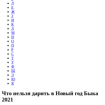
Д
Е
Ж
З
И
К
Л
М
Н
О
П
Р
С
Т
У
Ф
Ш
Э
Ю
Я
Что нельзя дарить в Новый год Быка
2021