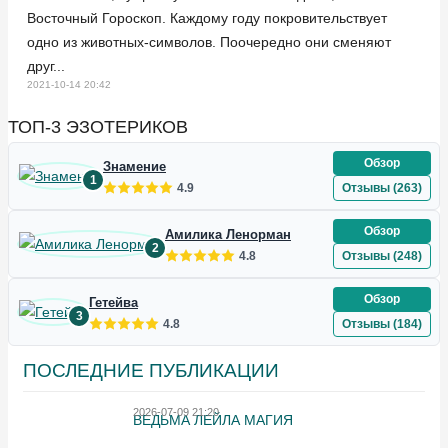
Восточный Гороскоп. Каждому году покровительствует
одно из животных-символов. Поочередно они сменяют
друг...
2021-10-14
20:42
ТОП-3 ЭЗОТЕРИКОВ
Обзор
Знамение
1
4.9
Отзывы (263)
Обзор
Амилика Ленорман
2
4.8
Отзывы (248)
Обзор
Гетейва
3
4.8
Отзывы (184)
ПОСЛЕДНИЕ ПУБЛИКАЦИИ
2026-07-09 21:20
ВЕДЬМА ЛЕЙЛА МАГИЯ