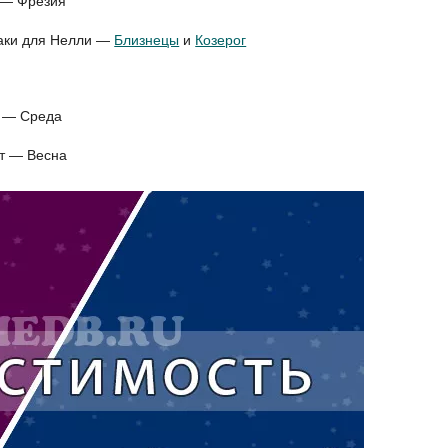
 — Фрезия
иаки для Нелли —
Близнецы
и
Козерог
и — Среда
ет — Весна