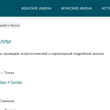
ЖЕНСКИЕ ИМЕНА
МУЖСКИЕ ИМЕНА
АСТ
А
Б
В
Г
Д
Е
овий и Нелли
ЕЛЛИ
мы проведем астрологический и характерный подробный анализ
 — Топаз
Марс
и
Сатурн
Стрекоза