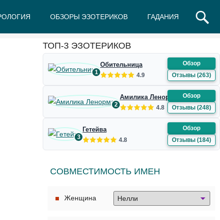
РОЛОГИЯ
ОБЗОРЫ ЭЗОТЕРИКОВ
ГАДАНИЯ
Ж
З
И
К
Л
М
Н
О
П
Р
С
Т
У
Ф
Ш
Э
Ю
Я
ТОП-3 ЭЗОТЕРИКОВ
Обзор
Обительница
1
4.9
Отзывы (263)
Обзор
Амилика Ленорман
2
4.8
Отзывы (248)
Обзор
Гетейва
3
4.8
Отзывы (184)
СОВМЕСТИМОСТЬ ИМЕН
Женщина