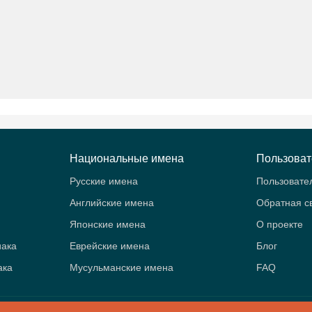
Национальные имена
Пользова
Русские имена
Пользовате
Английские имена
Обратная с
Японские имена
О проекте
иака
Еврейские имена
Блог
ака
Мусульманские имена
FAQ
B
- Значение имён. Женские и мужские имена. Знаки зодиака и аст