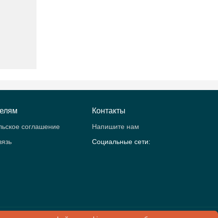
телям
Контакты
льское соглашение
Напишите нам
вязь
Социальные сети:
рология.