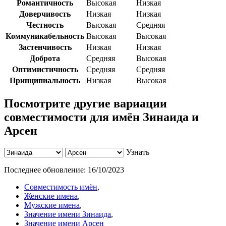
Романтичность
Высокая
Низкая
Доверчивость
Низкая
Низкая
Честность
Высокая
Средняя
Коммуникабельность
Высокая
Высокая
Застенчивость
Низкая
Низкая
Доброта
Средняя
Высокая
Оптимистичность
Средняя
Средняя
Принципиальность
Низкая
Высокая
Посмотрите другие вариации
совместимости для имён Зинаида и
Арсен
Узнать
Последнее обновление:
16/10/2023
Совместимость имён
,
Женские имена
,
Мужские имена
,
Значение имени Зинаида
,
Значение имени Арсен