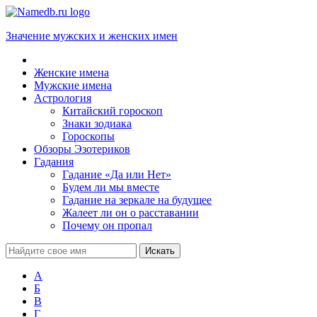
Значение мужских и женских имен
Женские имена
Мужские имена
Астрология
Китайский гороскоп
Знаки зодиака
Гороскопы
Обзоры Эзотериков
Гадания
Гадание «Да или Нет»
Будем ли мы вместе
Гадание на зеркале на будущее
Жалеет ли он о расставании
Почему он пропал
А
Б
В
Г