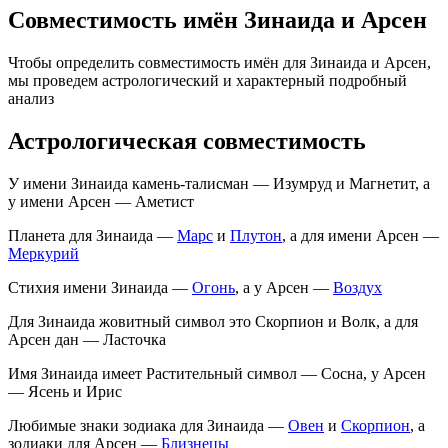
Совместимость имён Зинаида и Арсен
Чтобы определить совместимость имён для Зинаида и Арсен,
мы проведем астрологический и характерный подробный
анализ
Астрологическая совместимость
У имени Зинаида камень-талисман — Изумруд и Магнетит, а
у имени Арсен — Аметист
Планета для Зинаида —
Марс
и
Плутон
, а для имени Арсен —
Меркурий
Стихия имени Зинаида —
Огонь
, а у Арсен —
Воздух
Для Зинаида жовитный символ это Скорпион и Волк, а для
Арсен дан — Ласточка
Имя Зинаида имеет Растительный символ — Сосна, у Арсен
— Ясень и Ирис
Любимые знаки зодиака для Зинаида —
Овен
и
Скорпион
, а
зодиаки для Арсен —
Близнецы