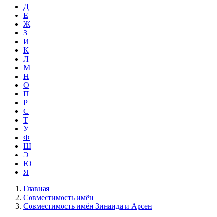
Д
Е
Ж
З
И
К
Л
М
Н
О
П
Р
С
Т
У
Ф
Ш
Э
Ю
Я
Главная
Совместимость имён
Совместимость имён Зинаида и Арсен