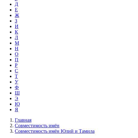
Д
Е
Ж
З
И
К
Л
М
Н
О
П
Р
С
Т
У
Ф
Ш
Э
Ю
Я
Главная
Совместимость имён
Совместимость имён Юлий и Тамила