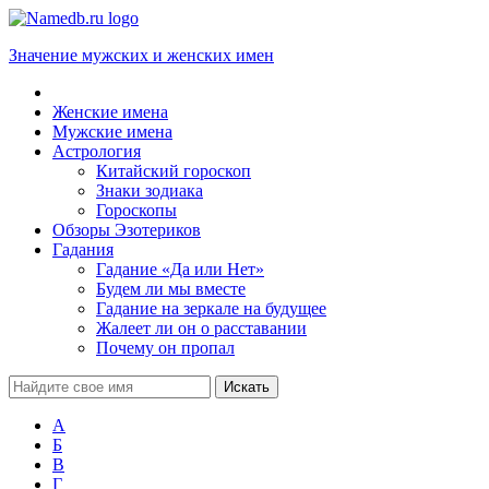
Значение мужских и женских имен
Женские имена
Мужские имена
Астрология
Китайский гороскоп
Знаки зодиака
Гороскопы
Обзоры Эзотериков
Гадания
Гадание «Да или Нет»
Будем ли мы вместе
Гадание на зеркале на будущее
Жалеет ли он о расставании
Почему он пропал
А
Б
В
Г