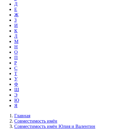
Д
Е
Ж
З
И
К
Л
М
Н
О
П
Р
С
Т
У
Ф
Ш
Э
Ю
Я
Главная
Совместимость имён
Совместимость имён Юлия и Валентин