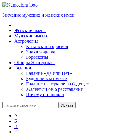
Значение мужских и женских имен
Женские имена
Мужские имена
Астрология
Китайский гороскоп
Знаки зодиака
Гороскопы
Обзоры Эзотериков
Гадания
Гадание «Да или Нет»
Будем ли мы вместе
Гадание на зеркале на будущее
Жалеет ли он о расставании
Почему он пропал
А
Б
В
Г