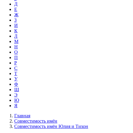
Д
Е
Ж
З
И
К
Л
М
Н
О
П
Р
С
Т
У
Ф
Ш
Э
Ю
Я
Главная
Совместимость имён
Совместимость имён Юлия и Тихон