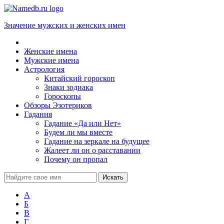
Значение мужских и женских имен
Женские имена
Мужские имена
Астрология
Китайский гороскоп
Знаки зодиака
Гороскопы
Обзоры Эзотериков
Гадания
Гадание «Да или Нет»
Будем ли мы вместе
Гадание на зеркале на будущее
Жалеет ли он о расставании
Почему он пропал
А
Б
В
Г