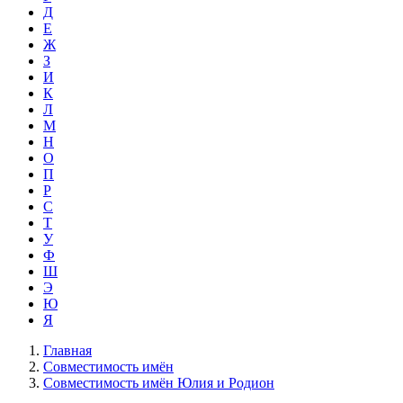
Д
Е
Ж
З
И
К
Л
М
Н
О
П
Р
С
Т
У
Ф
Ш
Э
Ю
Я
Главная
Совместимость имён
Совместимость имён Юлия и Родион