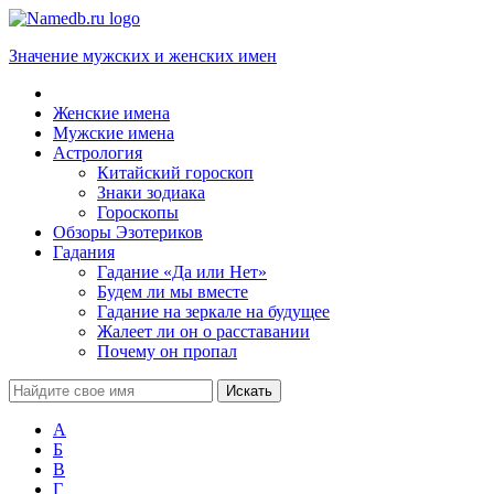
Значение мужских и женских имен
Женские имена
Мужские имена
Астрология
Китайский гороскоп
Знаки зодиака
Гороскопы
Обзоры Эзотериков
Гадания
Гадание «Да или Нет»
Будем ли мы вместе
Гадание на зеркале на будущее
Жалеет ли он о расставании
Почему он пропал
А
Б
В
Г