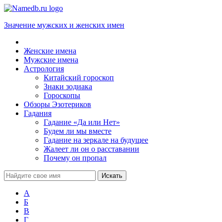
Значение мужских и женских имен
Женские имена
Мужские имена
Астрология
Китайский гороскоп
Знаки зодиака
Гороскопы
Обзоры Эзотериков
Гадания
Гадание «Да или Нет»
Будем ли мы вместе
Гадание на зеркале на будущее
Жалеет ли он о расставании
Почему он пропал
А
Б
В
Г