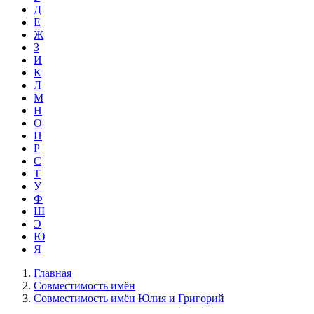
Д
Е
Ж
З
И
К
Л
М
Н
О
П
Р
С
Т
У
Ф
Ш
Э
Ю
Я
Главная
Совместимость имён
Совместимость имён Юлия и Григорий