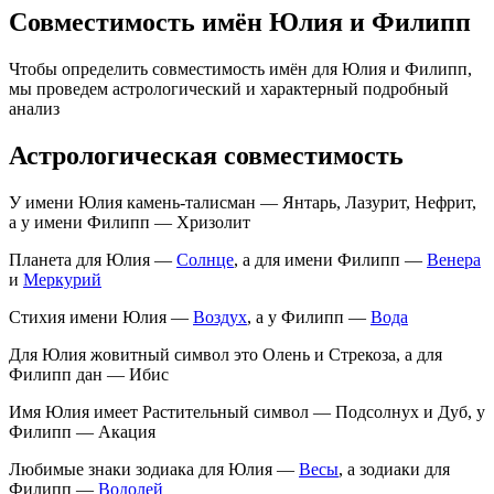
Совместимость имён Юлия и Филипп
Чтобы определить совместимость имён для Юлия и Филипп,
мы проведем астрологический и характерный подробный
анализ
Астрологическая совместимость
У имени Юлия камень-талисман — Янтарь, Лазурит, Нефрит,
а у имени Филипп — Хризолит
Планета для Юлия —
Солнце
, а для имени Филипп —
Венера
и
Меркурий
Стихия имени Юлия —
Воздух
, а у Филипп —
Вода
Для Юлия жовитный символ это Олень и Стрекоза, а для
Филипп дан — Ибис
Имя Юлия имеет Растительный символ — Подсолнух и Дуб, у
Филипп — Акация
Любимые знаки зодиака для Юлия —
Весы
, а зодиаки для
Филипп —
Водолей