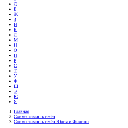
Д
Е
Ж
З
И
К
Л
М
Н
О
П
Р
С
Т
У
Ф
Ш
Э
Ю
Я
Главная
Совместимость имён
Совместимость имён Юлия и Филипп