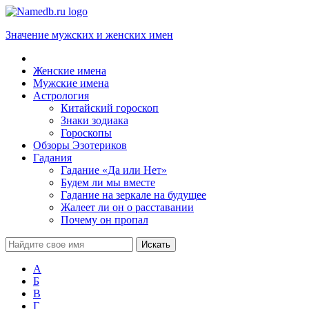
Значение мужских и женских имен
Женские имена
Мужские имена
Астрология
Китайский гороскоп
Знаки зодиака
Гороскопы
Обзоры Эзотериков
Гадания
Гадание «Да или Нет»
Будем ли мы вместе
Гадание на зеркале на будущее
Жалеет ли он о расставании
Почему он пропал
А
Б
В
Г