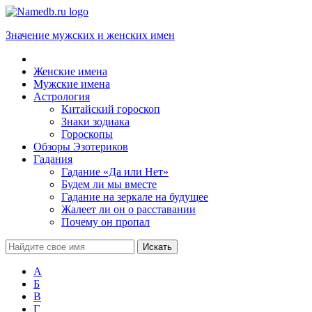
Значение мужских и женских имен
Женские имена
Мужские имена
Астрология
Китайский гороскоп
Знаки зодиака
Гороскопы
Обзоры Эзотериков
Гадания
Гадание «Да или Нет»
Будем ли мы вместе
Гадание на зеркале на будущее
Жалеет ли он о расставании
Почему он пропал
А
Б
В
Г