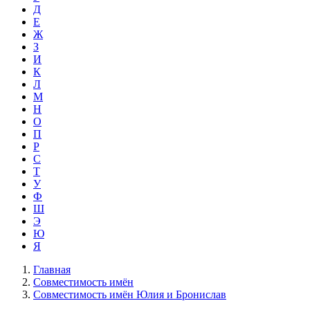
Д
Е
Ж
З
И
К
Л
М
Н
О
П
Р
С
Т
У
Ф
Ш
Э
Ю
Я
Главная
Совместимость имён
Совместимость имён Юлия и Бронислав