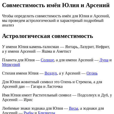
Совместимость имён Юлия и Арсений
Чтобы определить совместимость имён для Юлия и Арсений,
мы проведем астрологический и характерный подробный
анализ
Астрологическая совместимость
У имени Юлия камень-талисман — Янтарь, Лазурит, Нефрит,
а у имени Арсений — Яшма и Аметист
Планета для Юлия —
Солнце
, а для имени Арсений —
Луна
и
Меркурий
Стихия имени Юлия —
Воздух
, а у Арсений —
Огонь
Для Юлия жовитный символ это Олень и Стрекоза, а для
Арсений дан — Гагара и Ласточка
Имя Юлия имеет Растительный символ — Подсолнух и Дуб, у
Арсений — Ирис
Любимые знаки зодиака для Юлия —
Весы
, а зодиаки для
Арсений —
Рыбы
и
Близнецы