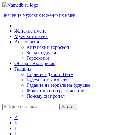
Значение мужских и женских имен
Женские имена
Мужские имена
Астрология
Китайский гороскоп
Знаки зодиака
Гороскопы
Обзоры Эзотериков
Гадания
Гадание «Да или Нет»
Будем ли мы вместе
Гадание на зеркале на будущее
Жалеет ли он о расставании
Почему он пропал
А
Б
В
Г