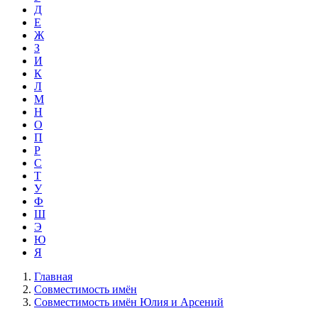
Д
Е
Ж
З
И
К
Л
М
Н
О
П
Р
С
Т
У
Ф
Ш
Э
Ю
Я
Главная
Совместимость имён
Совместимость имён Юлия и Арсений