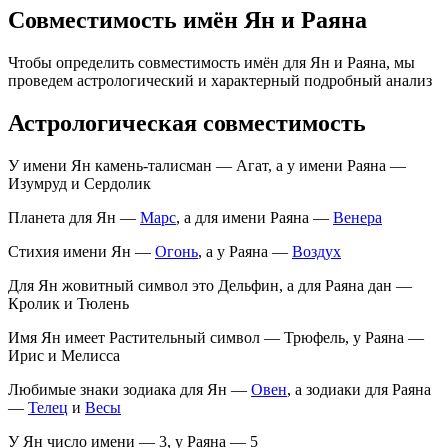
Совместимость имён Ян и Раяна
Чтобы определить совместимость имён для Ян и Раяна, мы
проведем астрологический и характерный подробный анализ
Астрологическая совместимость
У имени Ян камень-талисман — Агат, а у имени Раяна —
Изумруд и Сердолик
Планета для Ян —
Марс
, а для имени Раяна —
Венера
Стихия имени Ян —
Огонь
, а у Раяна —
Воздух
Для Ян жовитный символ это Дельфин, а для Раяна дан —
Кролик и Тюлень
Имя Ян имеет Растительный символ — Трюфель, у Раяна —
Ирис и Мелисса
Любимые знаки зодиака для Ян —
Овен
, а зодиаки для Раяна
—
Телец
и
Весы
У Ян число имени — 3, у Раяна — 5