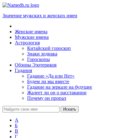
Значение мужских и женских имен
Женские имена
Мужские имена
Астрология
Китайский гороскоп
Знаки зодиака
Гороскопы
Обзоры Эзотериков
Гадания
Гадание «Да или Нет»
Будем ли мы вместе
Гадание на зеркале на будущее
Жалеет ли он о расставании
Почему он пропал
А
Б
В
Г