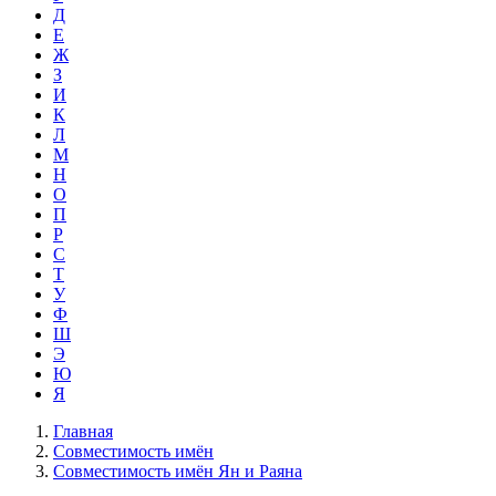
Д
Е
Ж
З
И
К
Л
М
Н
О
П
Р
С
Т
У
Ф
Ш
Э
Ю
Я
Главная
Совместимость имён
Совместимость имён Ян и Раяна