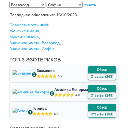
Узнать
Последнее обновление:
16/10/2023
Совместимость имён
,
Женские имена
,
Мужские имена
,
Значение имени Всеволод
,
Значение имени Софья
ТОП-3 ЭЗОТЕРИКОВ
Обзор
Знамение
1
4.9
Отзывы (263)
Обзор
Амилика Ленорман
2
4.8
Отзывы (248)
Обзор
Гетейва
3
4.8
Отзывы (184)