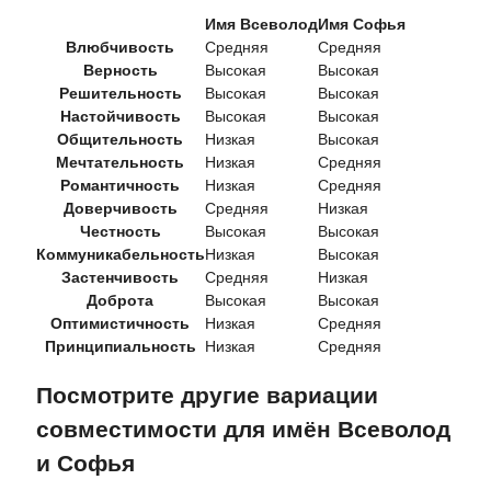
Имя Всеволод
Имя Софья
Влюбчивость
Средняя
Средняя
Верность
Высокая
Высокая
Решительность
Высокая
Высокая
Настойчивость
Высокая
Высокая
Общительность
Низкая
Высокая
Мечтательность
Низкая
Средняя
Романтичность
Низкая
Средняя
Доверчивость
Средняя
Низкая
Честность
Высокая
Высокая
Коммуникабельность
Низкая
Высокая
Застенчивость
Средняя
Низкая
Доброта
Высокая
Высокая
Оптимистичность
Низкая
Средняя
Принципиальность
Низкая
Средняя
Посмотрите другие вариации
совместимости для имён Всеволод
и Софья