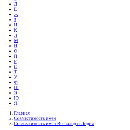
Д
Е
Ж
З
И
К
Л
М
Н
О
П
Р
С
Т
У
Ф
Ш
Э
Ю
Я
Главная
Совместимость имён
Совместимость имён Всеволод и Лидия