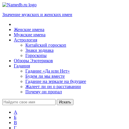
Значение мужских и женских имен
Женские имена
Мужские имена
Астрология
Китайский гороскоп
Знаки зодиака
Гороскопы
Обзоры Эзотериков
Гадания
Гадание «Да или Нет»
Будем ли мы вместе
Гадание на зеркале на будущее
Жалеет ли он о расставании
Почему он пропал
А
Б
В
Г