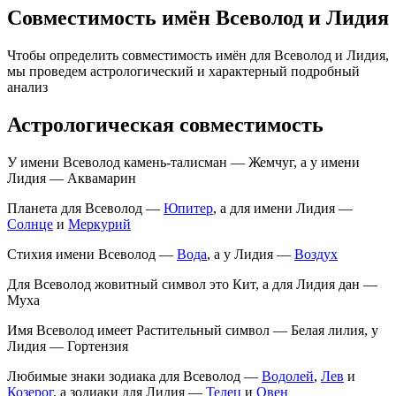
Совместимость имён Всеволод и Лидия
Чтобы определить совместимость имён для Всеволод и Лидия,
мы проведем астрологический и характерный подробный
анализ
Астрологическая совместимость
У имени Всеволод камень-талисман — Жемчуг, а у имени
Лидия — Аквамарин
Планета для Всеволод —
Юпитер
, а для имени Лидия —
Солнце
и
Меркурий
Стихия имени Всеволод —
Вода
, а у Лидия —
Воздух
Для Всеволод жовитный символ это Кит, а для Лидия дан —
Муха
Имя Всеволод имеет Растительный символ — Белая лилия, у
Лидия — Гортензия
Любимые знаки зодиака для Всеволод —
Водолей
,
Лев
и
Козерог
, а зодиаки для Лидия —
Телец
и
Овен