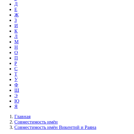
Д
Е
Ж
З
И
К
Л
М
Н
О
П
Р
С
Т
У
Ф
Ш
Э
Ю
Я
Главная
Совместимость имён
Совместимость имён Викентий и Раяна