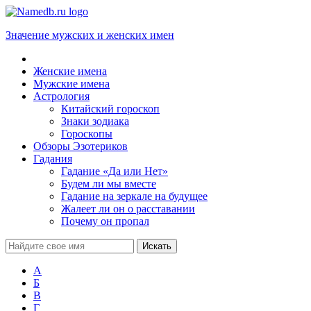
Значение мужских и женских имен
Женские имена
Мужские имена
Астрология
Китайский гороскоп
Знаки зодиака
Гороскопы
Обзоры Эзотериков
Гадания
Гадание «Да или Нет»
Будем ли мы вместе
Гадание на зеркале на будущее
Жалеет ли он о расставании
Почему он пропал
А
Б
В
Г