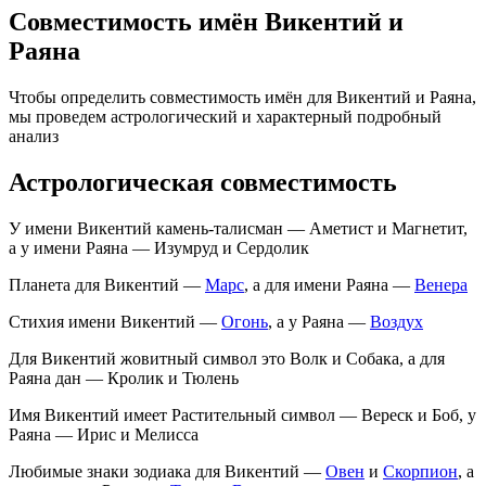
Совместимость имён Викентий и
Раяна
Чтобы определить совместимость имён для Викентий и Раяна,
мы проведем астрологический и характерный подробный
анализ
Астрологическая совместимость
У имени Викентий камень-талисман — Аметист и Магнетит,
а у имени Раяна — Изумруд и Сердолик
Планета для Викентий —
Марс
, а для имени Раяна —
Венера
Стихия имени Викентий —
Огонь
, а у Раяна —
Воздух
Для Викентий жовитный символ это Волк и Собака, а для
Раяна дан — Кролик и Тюлень
Имя Викентий имеет Растительный символ — Вереск и Боб, у
Раяна — Ирис и Мелисса
Любимые знаки зодиака для Викентий —
Овен
и
Скорпион
, а