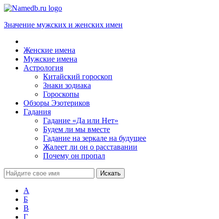
Значение мужских и женских имен
Женские имена
Мужские имена
Астрология
Китайский гороскоп
Знаки зодиака
Гороскопы
Обзоры Эзотериков
Гадания
Гадание «Да или Нет»
Будем ли мы вместе
Гадание на зеркале на будущее
Жалеет ли он о расставании
Почему он пропал
А
Б
В
Г