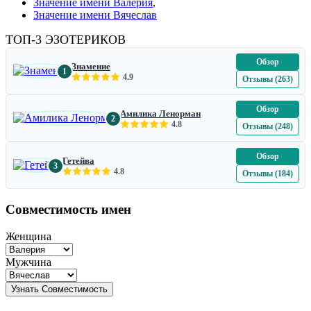
Значение имени Валерия
,
Значение имени Вячеслав
ТОП-3 ЭЗОТЕРИКОВ
Обзор
Знамение
1
4.9
Отзывы (263)
Обзор
Амилика Ленорман
2
4.8
Отзывы (248)
Обзор
Гетейва
3
4.8
Отзывы (184)
Совместимость имен
Женщина
Мужчина