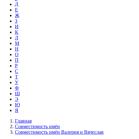
Д
Е
Ж
З
И
К
Л
М
Н
О
П
Р
С
Т
У
Ф
Ш
Э
Ю
Я
Главная
Совместимость имён
Совместимость имён Валерия и Вячеслав