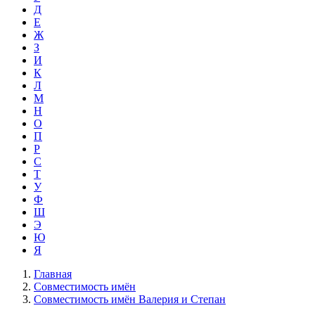
Д
Е
Ж
З
И
К
Л
М
Н
О
П
Р
С
Т
У
Ф
Ш
Э
Ю
Я
Главная
Совместимость имён
Совместимость имён Валерия и Степан