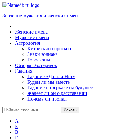
Значение мужских и женских имен
Женские имена
Мужские имена
Астрология
Китайский гороскоп
Знаки зодиака
Гороскопы
Обзоры Эзотериков
Гадания
Гадание «Да или Нет»
Будем ли мы вместе
Гадание на зеркале на будущее
Жалеет ли он о расставании
Почему он пропал
А
Б
В
Г