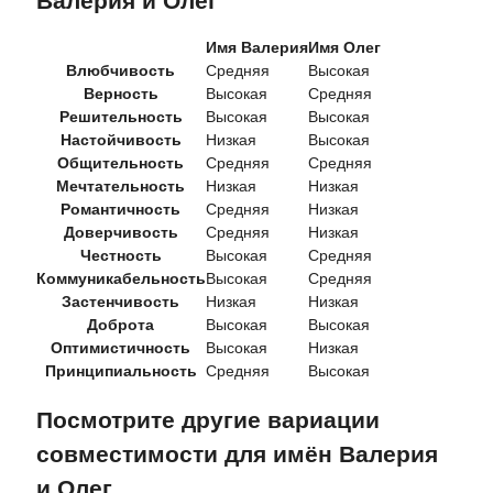
Валерия и Олег
Имя Валерия
Имя Олег
Влюбчивость
Средняя
Высокая
Верность
Высокая
Средняя
Решительность
Высокая
Высокая
Настойчивость
Низкая
Высокая
Общительность
Средняя
Средняя
Мечтательность
Низкая
Низкая
Романтичность
Средняя
Низкая
Доверчивость
Средняя
Низкая
Честность
Высокая
Средняя
Коммуникабельность
Высокая
Средняя
Застенчивость
Низкая
Низкая
Доброта
Высокая
Высокая
Оптимистичность
Высокая
Низкая
Принципиальность
Средняя
Высокая
Посмотрите другие вариации
совместимости для имён Валерия
и Олег