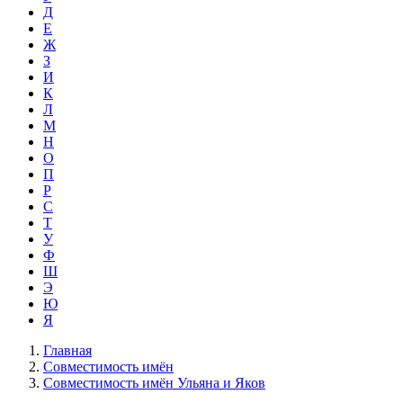
Д
Е
Ж
З
И
К
Л
М
Н
О
П
Р
С
Т
У
Ф
Ш
Э
Ю
Я
Главная
Совместимость имён
Совместимость имён Ульяна и Яков