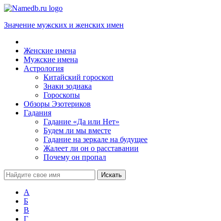
Значение мужских и женских имен
Женские имена
Мужские имена
Астрология
Китайский гороскоп
Знаки зодиака
Гороскопы
Обзоры Эзотериков
Гадания
Гадание «Да или Нет»
Будем ли мы вместе
Гадание на зеркале на будущее
Жалеет ли он о расставании
Почему он пропал
А
Б
В
Г