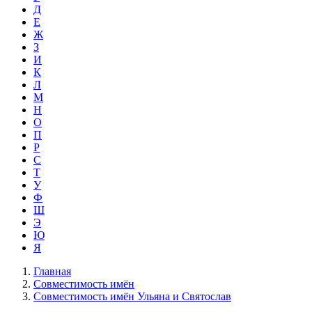
Д
Е
Ж
З
И
К
Л
М
Н
О
П
Р
С
Т
У
Ф
Ш
Э
Ю
Я
Главная
Совместимость имён
Совместимость имён Ульяна и Святослав