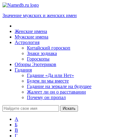
Значение мужских и женских имен
Женские имена
Мужские имена
Астрология
Китайский гороскоп
Знаки зодиака
Гороскопы
Обзоры Эзотериков
Гадания
Гадание «Да или Нет»
Будем ли мы вместе
Гадание на зеркале на будущее
Жалеет ли он о расставании
Почему он пропал
А
Б
В
Г