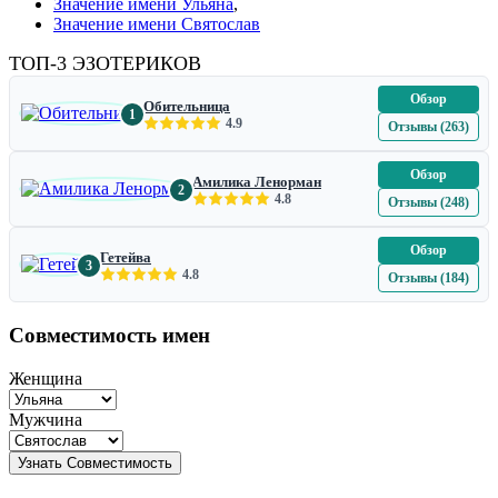
Значение имени Ульяна
,
Значение имени Святослав
ТОП-3 ЭЗОТЕРИКОВ
Обзор
Обительница
1
4.9
Отзывы (263)
Обзор
Амилика Ленорман
2
4.8
Отзывы (248)
Обзор
Гетейва
3
4.8
Отзывы (184)
Совместимость имен
Женщина
Мужчина