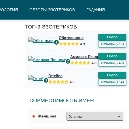
РОЛОГИЯ
ОБЗОРЫ ЭЗОТЕРИКОВ
ГАДАНИЯ
Ж
З
И
К
Л
М
Н
О
П
Р
С
Т
У
Ф
Ш
Э
Ю
Я
ТОП-3 ЭЗОТЕРИКОВ
Обзор
Обительница
1
4.9
Отзывы (263)
Обзор
Амилика Ленорман
2
4.8
Отзывы (248)
Обзор
Гетейва
3
4.8
Отзывы (184)
СОВМЕСТИМОСТЬ ИМЕН
Женщина