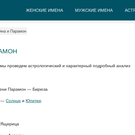
ЖЕНСКИЕ ИМЕНА
МУЖСКИЕ ИМЕНА
АСТ
А
Б
В
Г
Д
Е
яна и Парамон
РАМОН
 мы проведем астрологический и характерный подробный анализ
имени Парамон — Бирюза
н —
Солнце
и
Юпитер
— Ящерица