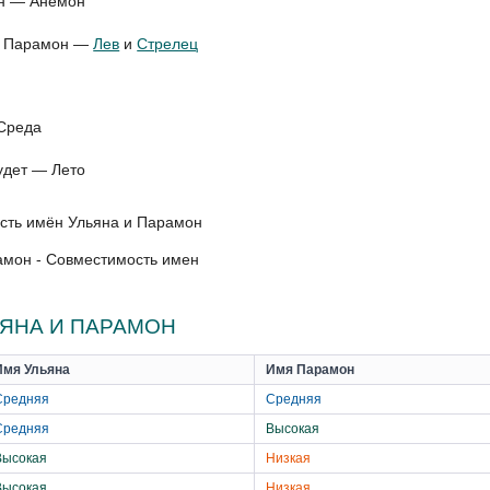
он — Анемон
ля Парамон —
Лев
и
Стрелец
 Среда
удет — Лето
амон - Совместимость имен
ЯНА И ПАРАМОН
Имя Ульяна
Имя Парамон
Средняя
Средняя
Средняя
Высокая
Высокая
Низкая
Высокая
Низкая