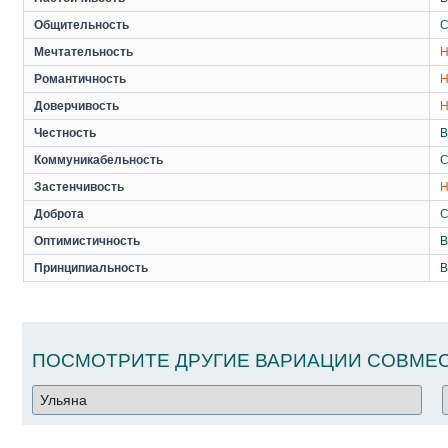
Общительность
С
Мечтательность
Н
Романтичность
Н
Доверчивость
Н
Честность
В
Коммуникабельность
С
Застенчивость
Н
Доброта
С
Оптимистичность
В
Принципиальность
В
ПОСМОТРИТЕ ДРУГИЕ ВАРИАЦИИ СОВМЕС