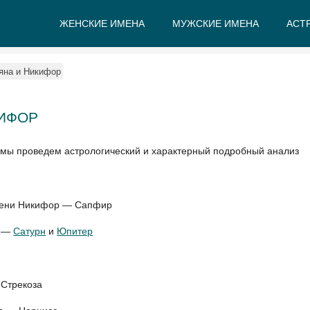
ЖЕНСКИЕ ИМЕНА
МУЖСКИЕ ИМЕНА
АСТ
А
Б
В
Г
Д
Е
яна и Никифор
КИФОР
 мы проведем астрологический и характерный подробный анализ
имени Никифор — Сапфир
р —
Сатурн
и
Юпитер
 Стрекоза