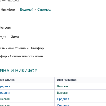
р — Нарцисс
ля Никифор —
Водолей
и
Стрелец
Четверг
удет — Зима
ифор - Совместимость имен
ЯНА И НИКИФОР
мя Ульяна
Имя Никифор
редняя
Высокая
редняя
Высокая
ысокая
Средняя
ысокая
Средняя