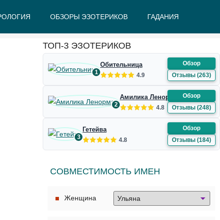
РОЛОГИЯ
ОБЗОРЫ ЭЗОТЕРИКОВ
ГАДАНИЯ
Ж
З
И
К
Л
М
Н
О
П
Р
С
Т
У
Ф
Ш
Э
Ю
Я
ТОП-3 ЭЗОТЕРИКОВ
Обзор
Обительница
1
4.9
Отзывы (263)
Обзор
Амилика Ленорман
2
4.8
Отзывы (248)
Обзор
Гетейва
3
4.8
Отзывы (184)
СОВМЕСТИМОСТЬ ИМЕН
Женщина