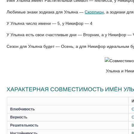
Имя Ульяна имеет Растительный символ — Мелисса, у Никифо
Любимые знаки зодиака для Ульяна —
Скорпион
, а зодиаки д
У Ульяна число имени — 5, у Никифор — 4
У Ульяна есть свои счастливые дни — Вторник, а у Никифор — 
Сезон для Ульяна будет — Осень, а для Никифор идеальным б
Ульяна и Ник
ХАРАКТЕРНАЯ СОВМЕСТИМОСТЬ ИМЁН УЛЬ
И
Влюбчивость
С
Верность
С
Решительность
В
Настойчивость
В