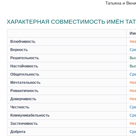
Татьяна и Вен
ХАРАКТЕРНАЯ СОВМЕСТИМОСТЬ ИМЁН ТАТ
Им
Влюбчивость
Низ
Верность
Ср
Решительность
Вы
Настойчивость
Вы
Общительность
Ср
Мечтательность
Низ
Романтичность
Низ
Доверчивость
Низ
Честность
Ср
Коммуникабельность
Ср
Застенчивость
Низ
Доброта
Ср