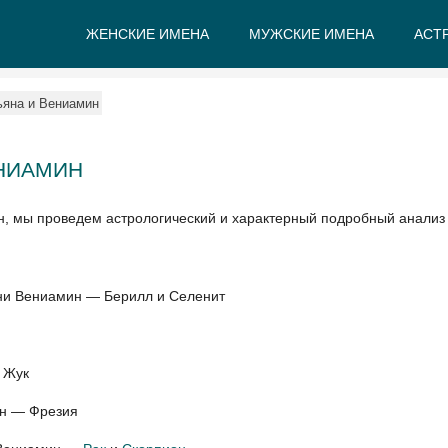
ЖЕНСКИЕ ИМЕНА
МУЖСКИЕ ИМЕНА
АСТ
А
Б
В
Г
Д
Е
ьяна и Вениамин
ЕНИАМИН
н, мы проведем астрологический и характерный подробный анализ
ени Вениамин — Берилл и Селенит
 Жук
ин — Фрезия