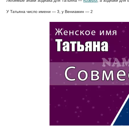
Любимые знаки зодиака для Татьяна —
Козерог
, а зодиаки дл
У Татьяна число имени — 3, у Вениамин — 2