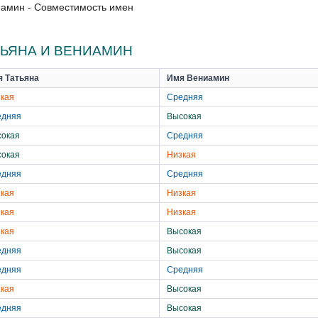
иамин - Совместимость имен
ЬЯНА И ВЕНИАМИН
я Татьяна
Имя Вениамин
кая
Средняя
едняя
Высокая
сокая
Средняя
сокая
Низкая
едняя
Средняя
кая
Низкая
кая
Низкая
кая
Высокая
едняя
Высокая
едняя
Средняя
кая
Высокая
едняя
Высокая