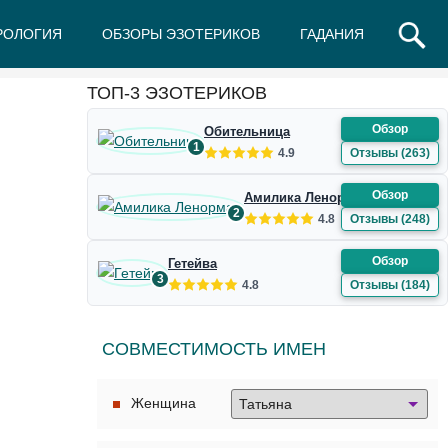
РОЛОГИЯ
ОБЗОРЫ ЭЗОТЕРИКОВ
ГАДАНИЯ
Ж
З
И
К
Л
М
Н
О
П
Р
С
Т
У
Ф
Ш
Э
Ю
Я
ТОП-3 ЭЗОТЕРИКОВ
Обзор
Обительница
1
4.9
Отзывы (263)
Обзор
Амилика Ленорман
2
4.8
Отзывы (248)
Обзор
Гетейва
3
4.8
Отзывы (184)
СОВМЕСТИМОСТЬ ИМЕН
Женщина