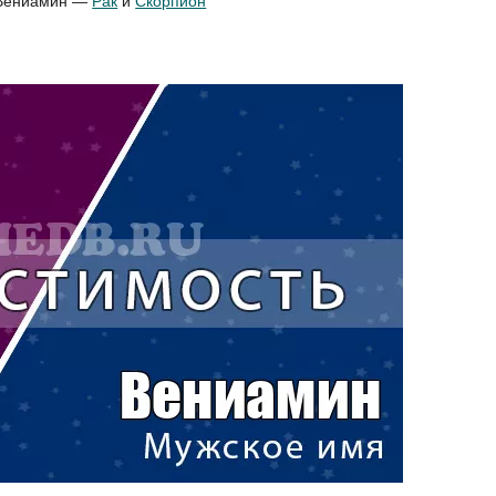
я Вениамин —
Рак
и
Скорпион