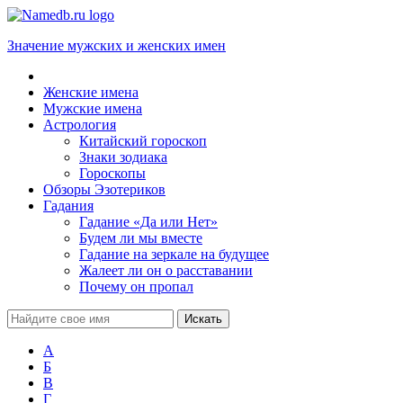
Значение мужских и женских имен
Женские имена
Мужские имена
Астрология
Китайский гороскоп
Знаки зодиака
Гороскопы
Обзоры Эзотериков
Гадания
Гадание «Да или Нет»
Будем ли мы вместе
Гадание на зеркале на будущее
Жалеет ли он о расставании
Почему он пропал
А
Б
В
Г