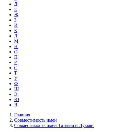
Д
Е
Ж
З
И
К
Л
М
Н
О
П
Р
С
Т
У
Ф
Ш
Э
Ю
Я
Главная
Совместимость имён
Совместимость имён Татьяна и Лукьян