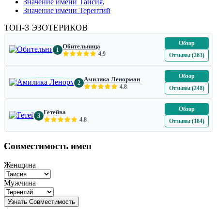
Значение имени Таисия
,
Значение имени Терентий
ТОП-3 ЭЗОТЕРИКОВ
Обзор
Обительница
1
4.9
Отзывы (263)
Обзор
Амилика Ленорман
2
4.8
Отзывы (248)
Обзор
Гетейва
3
4.8
Отзывы (184)
Совместимость имен
Женщина
Мужчина