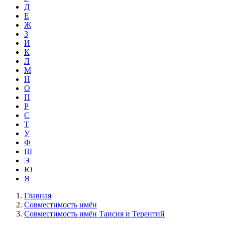
Д
Е
Ж
З
И
К
Л
М
Н
О
П
Р
С
Т
У
Ф
Ш
Э
Ю
Я
Главная
Совместимость имён
Совместимость имён Таисия и Терентий