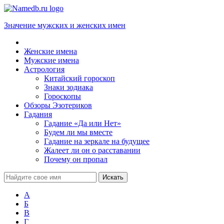
Значение мужских и женских имен
Женские имена
Мужские имена
Астрология
Китайский гороскоп
Знаки зодиака
Гороскопы
Обзоры Эзотериков
Гадания
Гадание «Да или Нет»
Будем ли мы вместе
Гадание на зеркале на будущее
Жалеет ли он о расставании
Почему он пропал
А
Б
В
Г