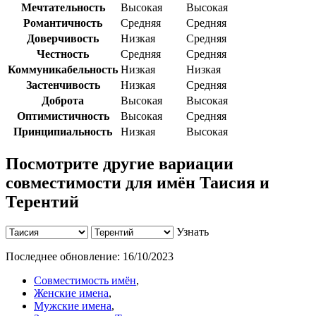
Мечтательность
Высокая
Высокая
Романтичность
Средняя
Средняя
Доверчивость
Низкая
Средняя
Честность
Средняя
Средняя
Коммуникабельность
Низкая
Низкая
Застенчивость
Низкая
Средняя
Доброта
Высокая
Высокая
Оптимистичность
Высокая
Средняя
Принципиальность
Низкая
Высокая
Посмотрите другие вариации
совместимости для имён Таисия и
Терентий
Узнать
Последнее обновление:
16/10/2023
Совместимость имён
,
Женские имена
,
Мужские имена
,