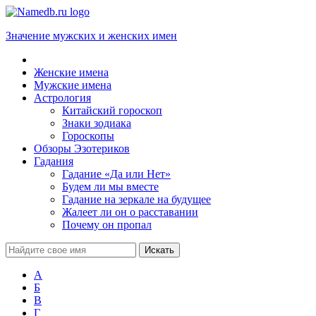
Значение мужских и женских имен
Женские имена
Мужские имена
Астрология
Китайский гороскоп
Знаки зодиака
Гороскопы
Обзоры Эзотериков
Гадания
Гадание «Да или Нет»
Будем ли мы вместе
Гадание на зеркале на будущее
Жалеет ли он о расставании
Почему он пропал
А
Б
В
Г