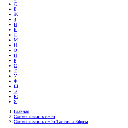
Д
Е
Ж
З
И
К
Л
М
Н
О
П
Р
С
Т
У
Ф
Ш
Э
Ю
Я
Главная
Совместимость имён
Совместимость имён Таисия и Ефрем