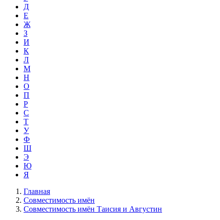
Д
Е
Ж
З
И
К
Л
М
Н
О
П
Р
С
Т
У
Ф
Ш
Э
Ю
Я
Главная
Совместимость имён
Совместимость имён Таисия и Августин