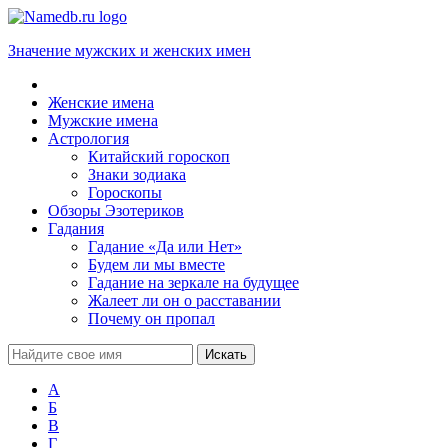
Значение мужских и женских имен
Женские имена
Мужские имена
Астрология
Китайский гороскоп
Знаки зодиака
Гороскопы
Обзоры Эзотериков
Гадания
Гадание «Да или Нет»
Будем ли мы вместе
Гадание на зеркале на будущее
Жалеет ли он о расставании
Почему он пропал
А
Б
В
Г