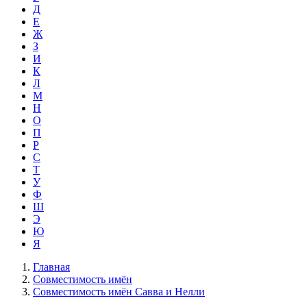
Д
Е
Ж
З
И
К
Л
М
Н
О
П
Р
С
Т
У
Ф
Ш
Э
Ю
Я
Главная
Совместимость имён
Совместимость имён Савва и Нелли