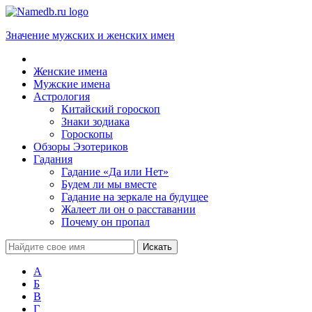
Значение мужских и женских имен
Женские имена
Мужские имена
Астрология
Китайский гороскоп
Знаки зодиака
Гороскопы
Обзоры Эзотериков
Гадания
Гадание «Да или Нет»
Будем ли мы вместе
Гадание на зеркале на будущее
Жалеет ли он о расставании
Почему он пропал
А
Б
В
Г