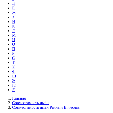
Д
Е
Ж
З
И
К
Л
М
Н
О
П
Р
С
Т
У
Ф
Ш
Э
Ю
Я
Главная
Совместимость имён
Совместимость имён Раяна и Вячеслав