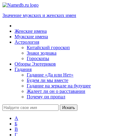
Значение мужских и женских имен
Женские имена
Мужские имена
Астрология
Китайский гороскоп
Знаки зодиака
Гороскопы
Обзоры Эзотериков
Гадания
Гадание «Да или Нет»
Будем ли мы вместе
Гадание на зеркале на будущее
Жалеет ли он о расставании
Почему он пропал
А
Б
В
Г