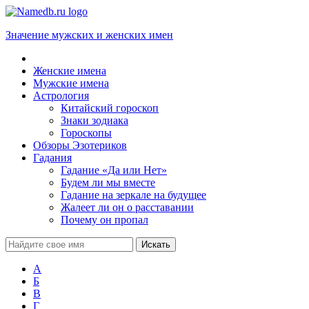
Значение мужских и женских имен
Женские имена
Мужские имена
Астрология
Китайский гороскоп
Знаки зодиака
Гороскопы
Обзоры Эзотериков
Гадания
Гадание «Да или Нет»
Будем ли мы вместе
Гадание на зеркале на будущее
Жалеет ли он о расставании
Почему он пропал
А
Б
В
Г