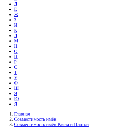
Д
Е
Ж
З
И
К
Л
М
Н
О
П
Р
С
Т
У
Ф
Ш
Э
Ю
Я
Главная
Совместимость имён
Совместимость имён Раяна и Платон