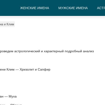
ЖЕНСКИЕ ИМЕНА
МУЖСКИЕ ИМЕНА
АСТ
А
Б
В
Г
Д
Е
на и Клим
проведем астрологический и характерный подробный анализ
мени Клим — Хризолит и Сапфир
дан — Муха