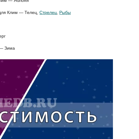
Клим — Яблоня
 для Клим — Телец,
Стрелец
,
Рыбы
ерг
 — Зима