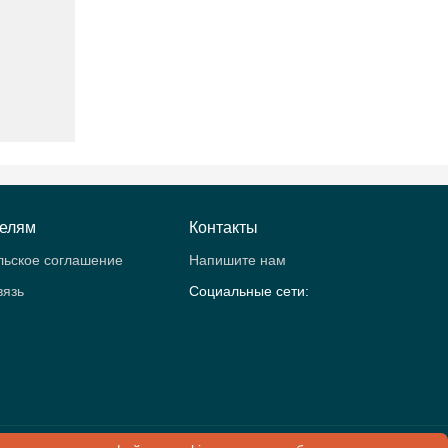
телям
Контакты
льское соглашение
Напишите нам
вязь
Социальные сети:
рология.