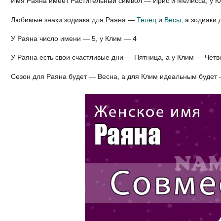
Имя Раяна имеет Растительный символ — Ирис и Мелисса, у 
Любимые знаки зодиака для Раяна —
Телец
и
Весы
, а зодиаки
У Раяна число имени — 5, у Клим — 4
У Раяна есть свои счастливые дни — Пятница, а у Клим — Четв
Сезон для Раяна будет — Весна, а для Клим идеальным будет