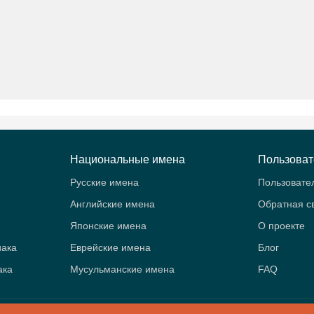
Национальные имена
Пользова
Русские имена
Пользовате
Английские имена
Обратная с
Японские имена
О проекте
иака
Еврейские имена
Блог
ака
Мусульманские имена
FAQ
B
- Значение имён. Женские и мужские имена. Знаки зодиака и аст