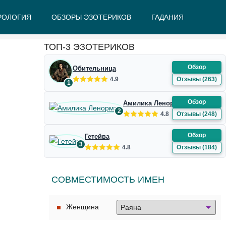
РОЛОГИЯ
ОБЗОРЫ ЭЗОТЕРИКОВ
ГАДАНИЯ
Ж
З
И
К
Л
М
Н
О
П
Р
С
Т
У
Ф
Ш
Э
Ю
Я
ТОП-3 ЭЗОТЕРИКОВ
Обзор
Обительница
4.9
Отзывы (263)
1
Обзор
Амилика Ленорман
2
4.8
Отзывы (248)
Обзор
Гетейва
3
4.8
Отзывы (184)
СОВМЕСТИМОСТЬ ИМЕН
Женщина