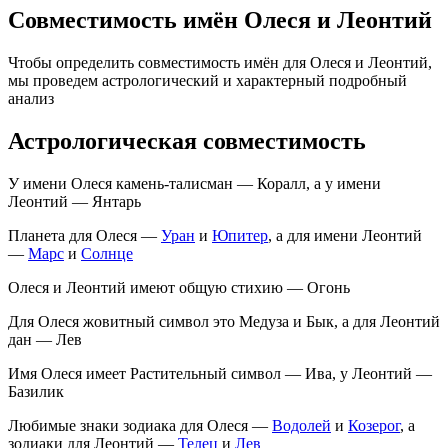
Совместимость имён Олеся и Леонтий
Чтобы определить совместимость имён для Олеся и Леонтий,
мы проведем астрологический и характерный подробный
анализ
Астрологическая совместимость
У имени Олеся камень-талисман — Коралл, а у имени
Леонтий — Янтарь
Планета для Олеся —
Уран
и
Юпитер
, а для имени Леонтий
—
Марс
и
Солнце
Олеся и Леонтий имеют общую стихию — Огонь
Для Олеся жовитный символ это Медуза и Бык, а для Леонтий
дан — Лев
Имя Олеся имеет Растительный символ — Ива, у Леонтий —
Базилик
Любимые знаки зодиака для Олеся —
Водолей
и
Козерог
, а
зодиаки для Леонтий —
Телец
и
Лев