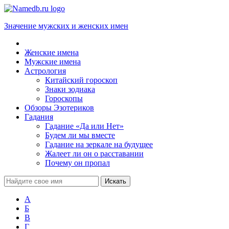
Значение мужских и женских имен
Женские имена
Мужские имена
Астрология
Китайский гороскоп
Знаки зодиака
Гороскопы
Обзоры Эзотериков
Гадания
Гадание «Да или Нет»
Будем ли мы вместе
Гадание на зеркале на будущее
Жалеет ли он о расставании
Почему он пропал
А
Б
В
Г