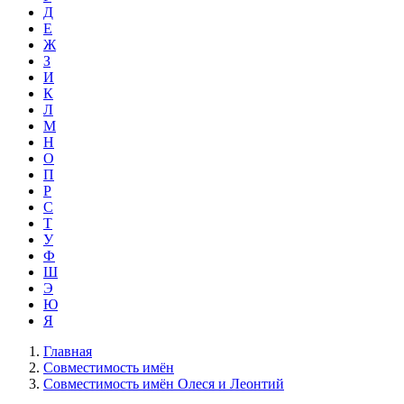
Д
Е
Ж
З
И
К
Л
М
Н
О
П
Р
С
Т
У
Ф
Ш
Э
Ю
Я
Главная
Совместимость имён
Совместимость имён Олеся и Леонтий