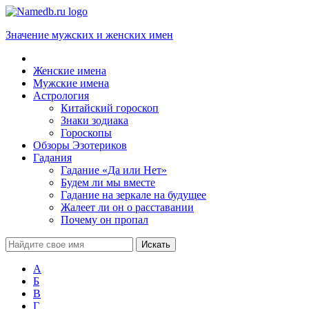
Значение мужских и женских имен
Женские имена
Мужские имена
Астрология
Китайский гороскоп
Знаки зодиака
Гороскопы
Обзоры Эзотериков
Гадания
Гадание «Да или Нет»
Будем ли мы вместе
Гадание на зеркале на будущее
Жалеет ли он о расставании
Почему он пропал
А
Б
В
Г