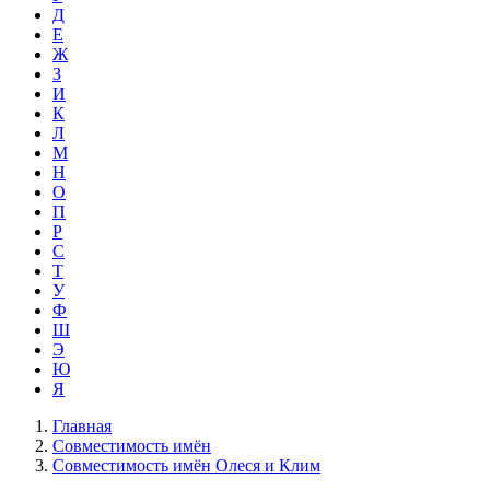
Д
Е
Ж
З
И
К
Л
М
Н
О
П
Р
С
Т
У
Ф
Ш
Э
Ю
Я
Главная
Совместимость имён
Совместимость имён Олеся и Клим