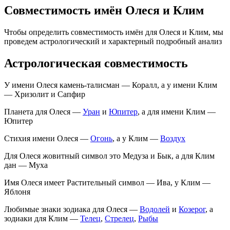
Совместимость имён Олеся и Клим
Чтобы определить совместимость имён для Олеся и Клим, мы
проведем астрологический и характерный подробный анализ
Астрологическая совместимость
У имени Олеся камень-талисман — Коралл, а у имени Клим
— Хризолит и Сапфир
Планета для Олеся —
Уран
и
Юпитер
, а для имени Клим —
Юпитер
Стихия имени Олеся —
Огонь
, а у Клим —
Воздух
Для Олеся жовитный символ это Медуза и Бык, а для Клим
дан — Муха
Имя Олеся имеет Растительный символ — Ива, у Клим —
Яблоня
Любимые знаки зодиака для Олеся —
Водолей
и
Козерог
, а
зодиаки для Клим —
Телец
,
Стрелец
,
Рыбы