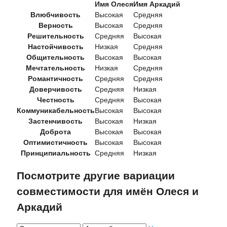
Имя Олеся
Имя Аркадий
Влюбчивость
Высокая
Средняя
Верность
Высокая
Средняя
Решительность
Средняя
Высокая
Настойчивость
Низкая
Средняя
Общительность
Высокая
Высокая
Мечтательность
Низкая
Средняя
Романтичность
Средняя
Средняя
Доверчивость
Средняя
Низкая
Честность
Средняя
Высокая
Коммуникабельность
Высокая
Высокая
Застенчивость
Высокая
Низкая
Доброта
Высокая
Высокая
Оптимистичность
Высокая
Высокая
Принципиальность
Средняя
Низкая
Посмотрите другие вариации
совместимости для имён Олеся и
Аркадий