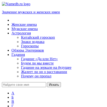
Значение мужских и женских имен
Женские имена
Мужские имена
Астрология
Китайский гороскоп
Знаки зодиака
Гороскопы
Обзоры Эзотериков
Гадания
Гадание «Да или Нет»
Будем ли мы вместе
Гадание на зеркале на будущее
Жалеет ли он о расставании
Почему он пропал
А
Б
В
Г