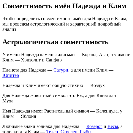
Совместимость имён Надежда и Клим
Чтобы определить совместимость имён для Надежда и Клим,
мы проведем астрологический и характерный подробный
анализ
Астрологическая совместимость
У имени Надежда камень-талисман — Коралл, Агат, а у имени
Клим — Хризолит и Сапфир
Планета для Надежда —
Сатурн
, а для имени Клим —
Юпитер
Надежда и Клим имеют общую стихию — Воздух
Для Надежда жовитный символ это Еж, а для Клим дан —
Муха
Имя Надежда имеет Растительный символ — Календула, у
Клим — Яблоня
Любимые знаки зодиака для Надежда —
Козерог
и
Весы
, а
зодиаки для Клим —
Телец
,
Стрелец
,
Рыбы