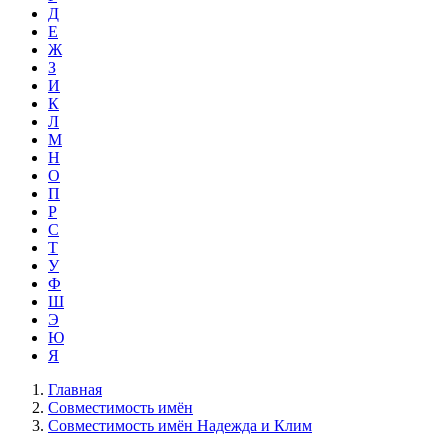
Д
Е
Ж
З
И
К
Л
М
Н
О
П
Р
С
Т
У
Ф
Ш
Э
Ю
Я
Главная
Совместимость имён
Совместимость имён Надежда и Клим