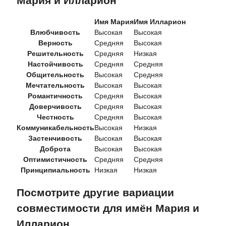
Мария и Илларион
Имя Мария
Имя Илларион
Влюбчивость
Высокая
Высокая
Верность
Средняя
Высокая
Решительность
Средняя
Низкая
Настойчивость
Средняя
Средняя
Общительность
Высокая
Средняя
Мечтательность
Высокая
Высокая
Романтичность
Средняя
Высокая
Доверчивость
Средняя
Высокая
Честность
Средняя
Высокая
Коммуникабельность
Высокая
Низкая
Застенчивость
Высокая
Высокая
Доброта
Высокая
Высокая
Оптимистичность
Средняя
Средняя
Принципиальность
Низкая
Низкая
Посмотрите другие вариации
совместимости для имён Мария и
Илларион