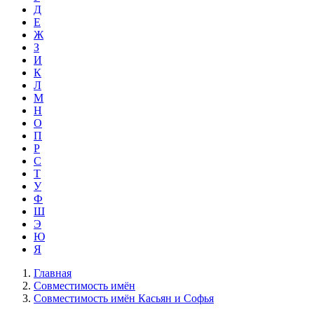
Д
Е
Ж
З
И
К
Л
М
Н
О
П
Р
С
Т
У
Ф
Ш
Э
Ю
Я
Главная
Совместимость имён
Совместимость имён Касьян и Софья