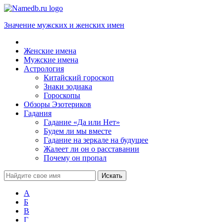
Значение мужских и женских имен
Женские имена
Мужские имена
Астрология
Китайский гороскоп
Знаки зодиака
Гороскопы
Обзоры Эзотериков
Гадания
Гадание «Да или Нет»
Будем ли мы вместе
Гадание на зеркале на будущее
Жалеет ли он о расставании
Почему он пропал
А
Б
В
Г