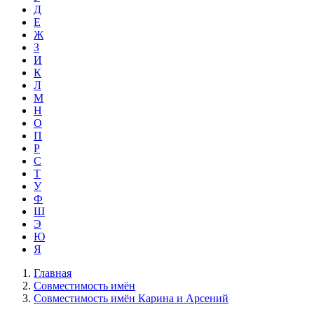
Д
Е
Ж
З
И
К
Л
М
Н
О
П
Р
С
Т
У
Ф
Ш
Э
Ю
Я
Главная
Совместимость имён
Совместимость имён Карина и Арсений