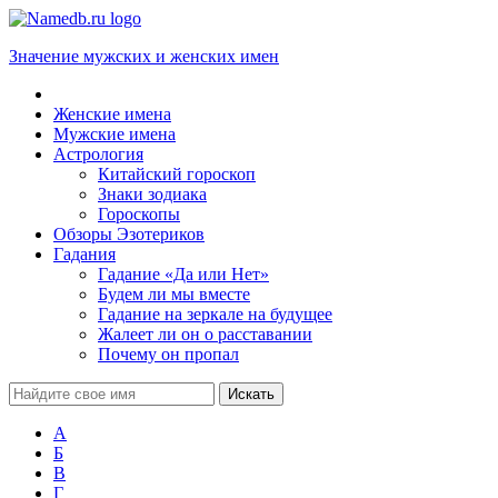
Значение мужских и женских имен
Женские имена
Мужские имена
Астрология
Китайский гороскоп
Знаки зодиака
Гороскопы
Обзоры Эзотериков
Гадания
Гадание «Да или Нет»
Будем ли мы вместе
Гадание на зеркале на будущее
Жалеет ли он о расставании
Почему он пропал
А
Б
В
Г