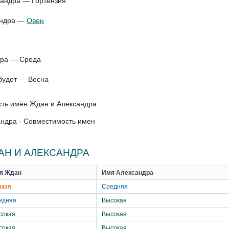
сандра — Гортензия
сандра —
Овен
дра — Среда
будет — Весна
ндра - Совместимость имен
Н И АЛЕКСАНДРА
я Ждан
Имя Александра
зкая
Средняя
едняя
Высокая
сокая
Высокая
сокая
Высокая