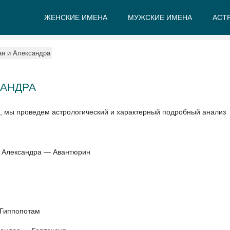
ЖЕНСКИЕ ИМЕНА
МУЖСКИЕ ИМЕНА
АСТ
А
Б
В
Г
Д
Е
н и Александра
САНДРА
, мы проведем астрологический и характерный подробный анализ
и Александра — Авантюрин
 Гиппопотам