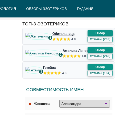
РОЛОГИЯ
ОБЗОРЫ ЭЗОТЕРИКОВ
ГАДАНИЯ
Ж
З
И
К
Л
М
Н
О
П
Р
С
Т
У
Ф
Ш
Э
Ю
Я
ТОП-3 ЭЗОТЕРИКОВ
Обзор
Обительница
1
4.9
Отзывы (263)
Обзор
Амилика Ленорман
2
4.8
Отзывы (248)
Обзор
Гетейва
3
4.8
Отзывы (184)
СОВМЕСТИМОСТЬ ИМЕН
Женщина