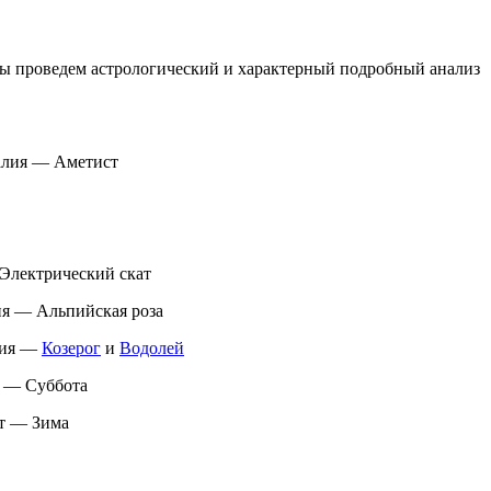
мы проведем астрологический и характерный подробный анализ
алия — Аметист
 Электрический скат
я — Альпийская роза
алия —
Козерог
и
Водолей
я — Суббота
ет — Зима