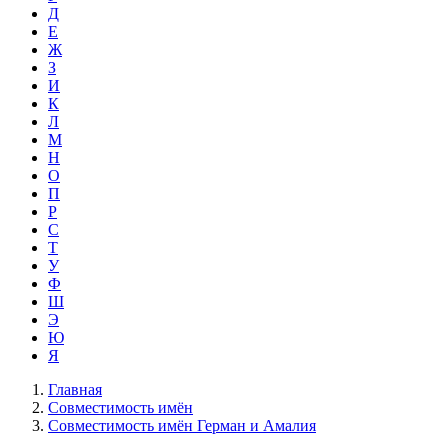
Д
Е
Ж
З
И
К
Л
М
Н
О
П
Р
С
Т
У
Ф
Ш
Э
Ю
Я
Главная
Совместимость имён
Совместимость имён Герман и Амалия