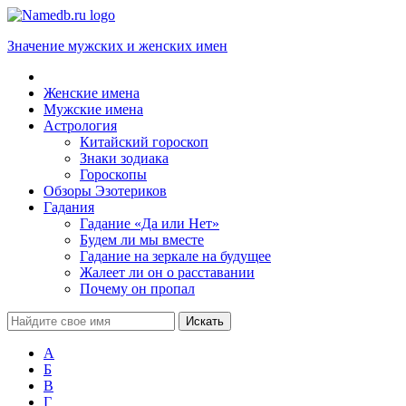
Значение мужских и женских имен
Женские имена
Мужские имена
Астрология
Китайский гороскоп
Знаки зодиака
Гороскопы
Обзоры Эзотериков
Гадания
Гадание «Да или Нет»
Будем ли мы вместе
Гадание на зеркале на будущее
Жалеет ли он о расставании
Почему он пропал
А
Б
В
Г