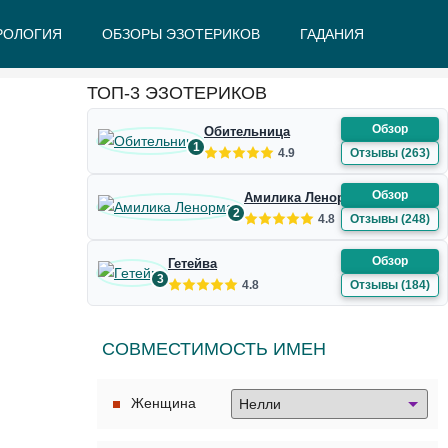
РОЛОГИЯ
ОБЗОРЫ ЭЗОТЕРИКОВ
ГАДАНИЯ
Ж
З
И
К
Л
М
Н
О
П
Р
С
Т
У
Ф
Ш
Э
Ю
Я
ТОП-3 ЭЗОТЕРИКОВ
Обзор
Обительница
1
4.9
Отзывы (263)
Обзор
Амилика Ленорман
2
4.8
Отзывы (248)
Обзор
Гетейва
3
4.8
Отзывы (184)
СОВМЕСТИМОСТЬ ИМЕН
Женщина