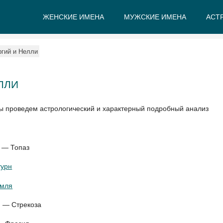
ЖЕНСКИЕ ИМЕНА
МУЖСКИЕ ИМЕНА
АСТ
А
Б
В
Г
Д
Е
ргий и Нелли
ЛЛИ
мы проведем астрологический и характерный подробный анализ
 — Топаз
турн
емля
н — Стрекоза