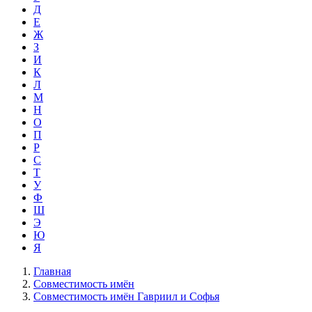
Д
Е
Ж
З
И
К
Л
М
Н
О
П
Р
С
Т
У
Ф
Ш
Э
Ю
Я
Главная
Совместимость имён
Совместимость имён Гавриил и Софья