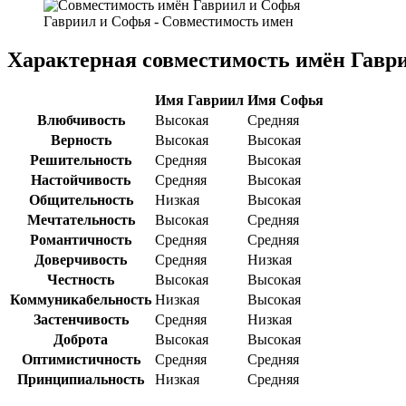
Гавриил и Софья - Совместимость имен
Характерная совместимость имён Гавр
Имя Гавриил
Имя Софья
Влюбчивость
Высокая
Средняя
Верность
Высокая
Высокая
Решительность
Средняя
Высокая
Настойчивость
Средняя
Высокая
Общительность
Низкая
Высокая
Мечтательность
Высокая
Средняя
Романтичность
Средняя
Средняя
Доверчивость
Средняя
Низкая
Честность
Высокая
Высокая
Коммуникабельность
Низкая
Высокая
Застенчивость
Средняя
Низкая
Доброта
Высокая
Высокая
Оптимистичность
Средняя
Средняя
Принципиальность
Низкая
Средняя