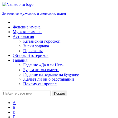
Значение мужских и женских имен
Женские имена
Мужские имена
Астрология
Китайский гороскоп
Знаки зодиака
Гороскопы
Обзоры Эзотериков
Гадания
Гадание «Да или Нет»
Будем ли мы вместе
Гадание на зеркале на будущее
Жалеет ли он о расставании
Почему он пропал
А
Б
В
Г