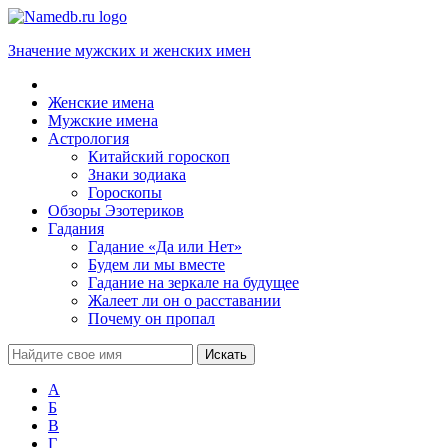
Значение мужских и женских имен
Женские имена
Мужские имена
Астрология
Китайский гороскоп
Знаки зодиака
Гороскопы
Обзоры Эзотериков
Гадания
Гадание «Да или Нет»
Будем ли мы вместе
Гадание на зеркале на будущее
Жалеет ли он о расставании
Почему он пропал
А
Б
В
Г