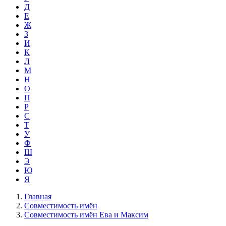
Д
Е
Ж
З
И
К
Л
М
Н
О
П
Р
С
Т
У
Ф
Ш
Э
Ю
Я
Главная
Совместимость имён
Совместимость имён Ева и Максим