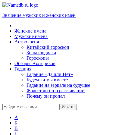
Значение мужских и женских имен
Женские имена
Мужские имена
Астрология
Китайский гороскоп
Знаки зодиака
Гороскопы
Обзоры Эзотериков
Гадания
Гадание «Да или Нет»
Будем ли мы вместе
Гадание на зеркале на будущее
Жалеет ли он о расставании
Почему он пропал
А
Б
В
Г