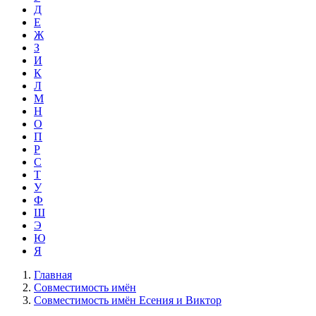
Д
Е
Ж
З
И
К
Л
М
Н
О
П
Р
С
Т
У
Ф
Ш
Э
Ю
Я
Главная
Совместимость имён
Совместимость имён Есения и Виктор