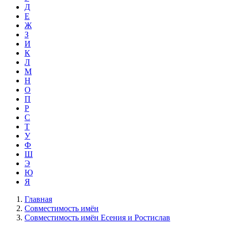
Д
Е
Ж
З
И
К
Л
М
Н
О
П
Р
С
Т
У
Ф
Ш
Э
Ю
Я
Главная
Совместимость имён
Совместимость имён Есения и Ростислав