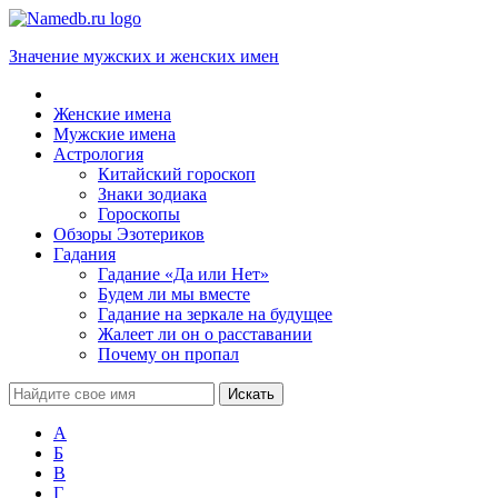
Значение мужских и женских имен
Женские имена
Мужские имена
Астрология
Китайский гороскоп
Знаки зодиака
Гороскопы
Обзоры Эзотериков
Гадания
Гадание «Да или Нет»
Будем ли мы вместе
Гадание на зеркале на будущее
Жалеет ли он о расставании
Почему он пропал
А
Б
В
Г